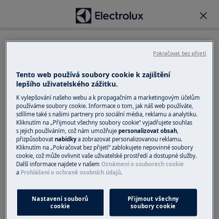
Pro který spotřebič potřebujete
Pokračovat bez přijetí
servis?
Tento web používá soubory cookie k zajištění
*
Označuje povinná pole
lepšího uživatelského zážitku.
*
Spotřebič
K vylepšování našeho webu a k propagačním a marketingovým účelům
používáme soubory cookie. Informace o tom, jak náš web používáte,
sdílíme také s našimi partnery pro sociální média, reklamu a analytiku.
Nabízíme služby pouze pro velké spotřebiče, jako jsou
Kliknutím na „Přijmout všechny soubory cookie“ vyjadřujete souhlas
například pračky, myčky nebo trouby.
s jejich používáním, což nám umožňuje
personalizovat obsah
,
přizpůsobovat
nabídky
a zobrazovat personalizovanou reklamu.
Datum nákupu
Kliknutím na „Pokračovat bez přijetí“ zablokujete nepovinné soubory
Uveďte prosím datum nákupu spotřebiče
cookie, což může ovlivnit vaše uživatelské prostředí a dostupné služby.
*
Datum nákupu spotřebiče
Další informace najdete v našem
Oznámení o souborech cookie
a
Prohlášení o ochraně osobních údajů
.
Kde jste spotřebič zakoupili?
Nastavení souborů
Přijmout všechny
*
Prodejce
cookie
soubory cookie