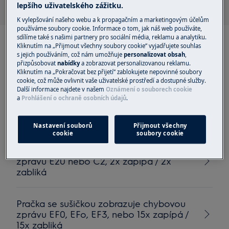
lepšího uživatelského zážitku.
K vylepšování našeho webu a k propagačním a marketingovým účelům
používáme soubory cookie. Informace o tom, jak náš web používáte,
sdílíme také s našimi partnery pro sociální média, reklamu a analytiku.
Kliknutím na „Přijmout všechny soubory cookie“ vyjadřujete souhlas
s jejich používáním, což nám umožňuje
personalizovat obsah
,
přizpůsobovat
nabídky
a zobrazovat personalizovanou reklamu.
Kliknutím na „Pokračovat bez přijetí“ zablokujete nepovinné soubory
Doporučené články pro
cookie, což může ovlivnit vaše uživatelské prostředí a dostupné služby.
Další informace najdete v našem
Oznámení o souborech cookie
Pračky se sušičkou
a
Prohlášení o ochraně osobních údajů
.
Nastavení souborů
Přijmout všechny
cookie
soubory cookie
Pračka se sušičkou zobrazuje chybovou
zprávu E20 nebo C2, 2x zapípá / 2x
zabliká
Pračka se sušičkou zobrazuje chybovou
zprávu EF0, EFo, EF3, nebo 15x zapípá /
15x zabliká