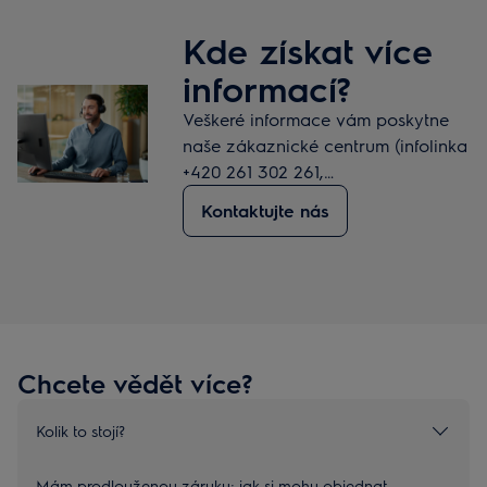
Kde získat více
informací?
Veškeré informace vám poskytne
naše zákaznické centrum (infolinka
+420 261 302 261,
e‑mail: servisextra@electrolux.com).
Kontaktujte nás
Chcete vědět více?
Kolik to stojí?
Mám prodlouženou záruku; jak si mohu objednat