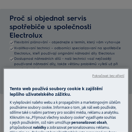
Proč si objednat servis
spotřebiče u společnosti
Electrolux
Flexibilní plánování - objednejte si termín, který vám vyhovuje
Kvalifikovaní technici – odborníci specializovaní na spotřebiče
Electrolux, kteří používají originální náhradní díly Electrolux
Dostupnost náhradních dílů - naši technici vozí nejčastěji
používané náhradní díly, takže většinu problémů vyřeší už při
první návštěvě
Nabízíme bezstarostný servis pro spotřebiče Electrolux ve
Pokračovat bez přijetí
vaší domácnosti. Naši technici jsou školeni přímo ve
Zobrazit více
výrobě na všechny naše produkty, takže dokáží váš
Tento web používá soubory cookie k zajištění
spotřebič diagnostikovat a opravit co nejrychleji.
lepšího uživatelského zážitku.
K vylepšování našeho webu a k propagačním a marketingovým účelům
používáme soubory cookie. Informace o tom, jak náš web používáte,
Pozáruční služby
sdílíme také s našimi partnery pro sociální média, reklamu a analytiku.
Kliknutím na „Přijmout všechny soubory cookie“ vyjadřujete souhlas
s jejich používáním, což nám umožňuje
personalizovat obsah
,
přizpůsobovat
nabídky
a zobrazovat personalizovanou reklamu.
Servis a záruka Premium