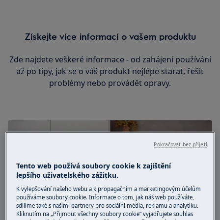
Získejte více informací o vašem produktu
Zde najdete veškeré informace - od zahájení používání
až po tipy, jak se o váš produkt nejlépe starat, řešit
problémy nebo provádět opravy.
Pokračovat bez přijetí
Tento web používá soubory cookie k zajištění
lepšího uživatelského zážitku.
K vylepšování našeho webu a k propagačním a marketingovým účelům
používáme soubory cookie. Informace o tom, jak náš web používáte,
sdílíme také s našimi partnery pro sociální média, reklamu a analytiku.
Kliknutím na „Přijmout všechny soubory cookie“ vyjadřujete souhlas