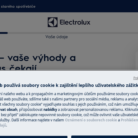
starého spotřebiče
Vaše údaje
 – vaše výhody a
s čekají
ýhod. Registrací získáte přístup k
Pok
radenským službám.
 používá soubory cookie k zajištění lepšího uživatelského zážit
ání našeho webu a k propagačním a marketingovým účelům používáme soubory cook
áš web používáte, sdílíme také s našimi partnery pro sociální média, reklamu a analyt
t všechny soubory cookie“ vyjadřujete souhlas s jejich používáním, což nám umožňuj
i
ovat obsah
, přizpůsobovat
nabídky
a zobrazovat personalizovanou reklamu. Kliknut
bez přijetí“ zablokujete nepovinné soubory cookie, což může ovlivnit vaše uživatelské
služby. Další informace najdete v našem
Oznámení o souborech cookie
a
Prohlášen
dajů
.