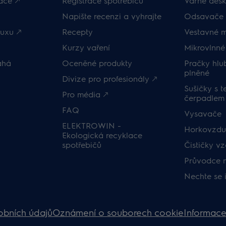
ace 🡕
Registrace spotřebičů
Varné desk
Napište recenzi a vyhrajte
Odsavače 
uxu 🡕
Recepty
Vestavné 
Kurzy vaření
Mikrovlnné
áhá
Oceněné produkty
Pračky hl
plněné
Divize pro profesionály 🡕
Sušičky s 
Pro média 🡕
čerpadlem
FAQ
Vysavače
ELEKTROWIN -
Horkovzduš
Ekologická recyklace
spotřebičů
Čističky v
Průvodce 
Nechte se 
obních údajů
Oznámení o souborech cookie
Informace