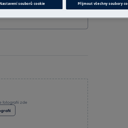
Nastavení souborů cookie
Přijmout všechny soubory co
 fotografii zde
grafii