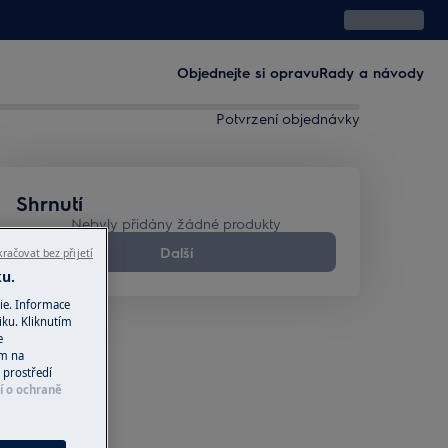
Objednejte si opravu
Rady a návody
Potvrzení objednávky
Shrnutí
Nebyly přidány žádné produkty
Další
račovat bez přijetí
ku.
ie. Informace
iku. Kliknutím
e
ím na
 prostředí
í o ochraně