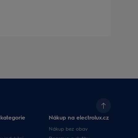
p
j
kategorie
Nákup na electrolux.cz
Nákup bez obav