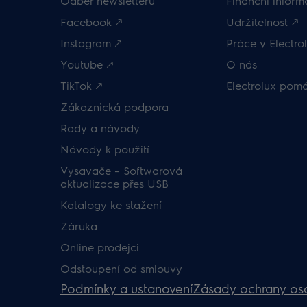
Odběr newsletteru
Finanční inform
Facebook 🡕
Udržitelnost 🡕
Instagram 🡕
Práce v Electrol
Youtube 🡕
O nás
TikTok 🡕
Electrolux pom
Zákaznická podpora
Rady a návody
Návody k použití
Vysavače – Softwarová
aktualizace přes USB
Katalogy ke stažení
Záruka
Online prodejci
Odstoupení od smlouvy
Podmínky a ustanovení
Zásady ochrany os