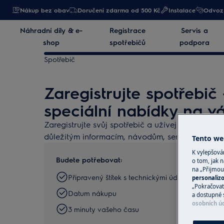
Nákup bez obav
Doručení zdarma od 500 Kč
Instalace
Odvoz 
Náhradní díly & e-
Registrace
Servis a
shop
spotřebičů
podpora
Spotřebič
Zaregistrujte spotřebič
speciální nabídky na vá
Zaregistrujte svůj spotřebič a užívejte si všech v
důležitým informacím, návodům, servisním i po
Tento web
K vylepšov
Budete potřebovat:
o tom, jak n
na „Přijmou
Připravený štítek s technickými údaji o spotřebič
personaliz
„Pokračovat 
Datum nákupu
a dostupné 
osobních ú
3 minuty vašeho času