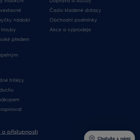
y indukční
Doprava a služby
vestavné
Často kladené dotazy
myčky nádobí
Obchodní podmínky
 trouby
Akce a výprodeje
uboké předem
tepelným
né fritézy
zduchu
nákupem
inspirovat
 o přístupnosti
Chatujte s námi