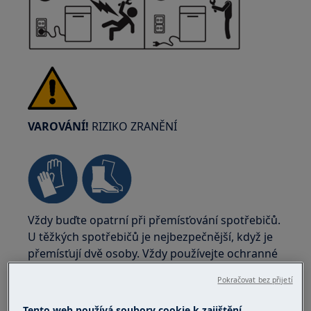
VAROVÁNÍ!
RIZIKO ZRANĚNÍ
Vždy buďte opatrní při přemísťování spotřebičů.
U těžkých spotřebičů je nejbezpečnější, když je
přemísťují dvě osoby. Vždy používejte ochranné
rukavice a bezpečnostní obuv. Ochranné
Pokračovat bez přijetí
rukavice noste stále, abyste se ochránili před
řeznými ranami od ostrých hran.
Tento web používá soubory cookie k zajištění