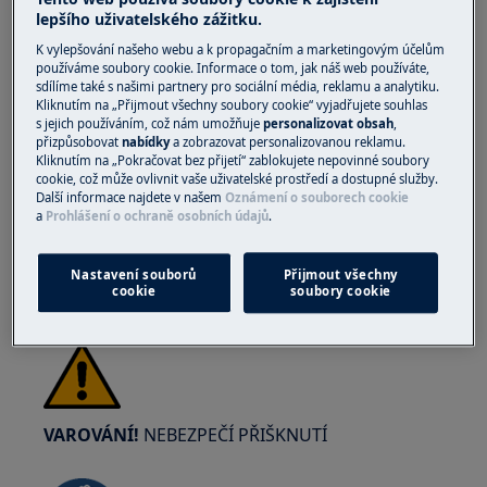
lepšího uživatelského zážitku.
K vylepšování našeho webu a k propagačním a marketingovým účelům
používáme soubory cookie. Informace o tom, jak náš web používáte,
sdílíme také s našimi partnery pro sociální média, reklamu a analytiku.
Kliknutím na „Přijmout všechny soubory cookie“ vyjadřujete souhlas
VAROVÁNÍ!
NEBEZPEČÍ PORANĚNÍ OČÍ
s jejich používáním, což nám umožňuje
personalizovat obsah
,
přizpůsobovat
nabídky
a zobrazovat personalizovanou reklamu.
Kliknutím na „Pokračovat bez přijetí“ zablokujete nepovinné soubory
cookie, což může ovlivnit vaše uživatelské prostředí a dostupné služby.
Další informace najdete v našem
Oznámení o souborech cookie
a
Prohlášení o ochraně osobních údajů
.
Při provádění údržby nebo oprav prací
Nastavení souborů
Přijmout všechny
cookie
soubory cookie
zahrnujících pružiny noste ochranné brýle.
VAROVÁNÍ!
NEBEZPEČÍ PŘIŠKNUTÍ