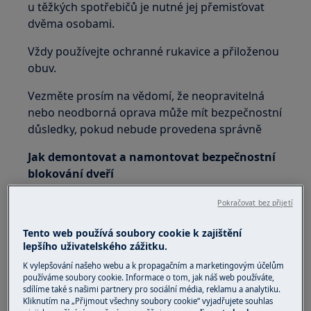
u těžkých spotřebičů je nutné jej přemisťovat
dvěma osobami.
Vždy používejte ochranné rukavice a přiloženou
obuv.
Vezměte prosím na vědomí, že neopravitelná
nebo neodborná oprava může mít bezpečnostní
důsledky, pokud nebude provedena správně
Jak demontovat a namontovat bezpečnostní
blokování dveří
Demontujte železný kroužek upevňující
Pokračovat bez přijetí
měchový těsnicí kroužek k jednotce.
Tento web používá soubory cookie k zajištění
lepšího uživatelského zážitku.
K vylepšování našeho webu a k propagačním a marketingovým účelům
používáme soubory cookie. Informace o tom, jak náš web používáte,
sdílíme také s našimi partnery pro sociální média, reklamu a analytiku.
Kliknutím na „Přijmout všechny soubory cookie“ vyjadřujete souhlas