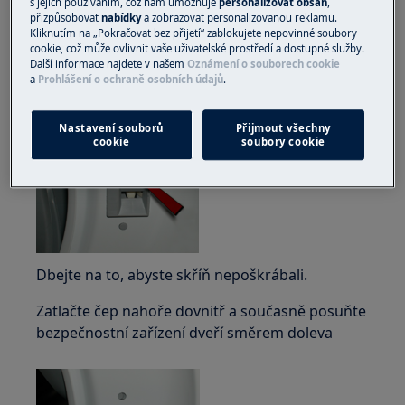
s jejich používáním, což nám umožňuje
personalizovat obsah
,
přizpůsobovat
nabídky
a zobrazovat personalizovanou reklamu.
Kliknutím na „Pokračovat bez přijetí“ zablokujete nepovinné soubory
cookie, což může ovlivnit vaše uživatelské prostředí a dostupné služby.
Další informace najdete v našem
Oznámení o souborech cookie
Odstraňte příslušnou část měchového těsnění
a
Prohlášení o ochraně osobních údajů
.
ze skříně.
Nastavení souborů
Přijmout všechny
cookie
soubory cookie
Dbejte na to, abyste skříň nepoškrábali.
Zatlačte čep nahoře dovnitř a současně posuňte
bezpečnostní zařízení dveří směrem doleva