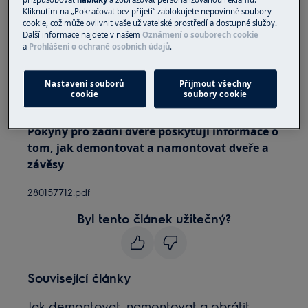
Kliknutím na „Pokračovat bez přijetí“ zablokujete nepovinné soubory
cookie, což může ovlivnit vaše uživatelské prostředí a dostupné služby.
Vždy používejte ochranné rukavice a přiloženou
Další informace najdete v našem
Oznámení o souborech cookie
obuv.
a
Prohlášení o ochraně osobních údajů
.
Vezměte prosím na vědomí, že neopravitelná nebo
Nastavení souborů
Přijmout všechny
neodborná oprava může mít bezpečnostní důsledky,
cookie
soubory cookie
pokud nebude provedena správně
Pokyny pro zadní dveře poskytují informace o
tom, jak demontovat a namontovat dveře a
závěsy
280157712.pdf
Byl tento článek užitečný?
Související články
Jak demontovat, namontovat a obrátit