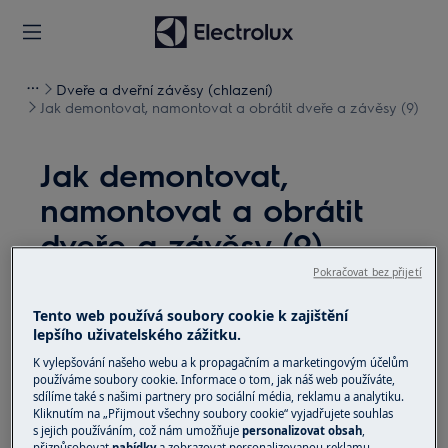
Dveře a dveřní závěsy (chlazení)
Jak demontovat, namontovat a obrátit dveře a závěsy (9)
Jak demontovat,
namontovat a obrátit
dveře a závěsy (9)
Pokračovat bez přijetí
Řešení
Tento web používá soubory cookie k zajištění
Před jakoukoli údržbou vypněte spotřebič a
lepšího uživatelského zážitku.
vytáhněte zástrčku ze
zásuvky.
K vylepšování našeho webu a k propagačním a marketingovým účelům
používáme soubory cookie. Informace o tom, jak náš web používáte,
Při přemisťování spotřebičů buďte vždy opatrní, u
sdílíme také s našimi partnery pro sociální média, reklamu a analytiku.
Kliknutím na „Přijmout všechny soubory cookie“ vyjadřujete souhlas
těžkých spotřebičů je nutné jej přemisťovat dvěma
s jejich používáním, což nám umožňuje
personalizovat obsah
,
osobami.
přizpůsobovat
nabídky
a zobrazovat personalizovanou reklamu.