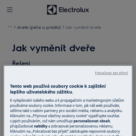
dveře (péče o prádlo)
Jak vyměnit dveře
Jak vyměnit dveře
Řešení
Pokračovat bez přijetí
Před jakoukoli údržbou vypněte spotřebič a
vytáhněte zástrčku ze
zásuvky.
Tento web používá soubory cookie k zajištění
lepšího uživatelského zážitku.
Při přemisťování spotřebičů buďte vždy opatrní, u
K vylepšování našeho webu a k propagačním a marketingovým účelům
těžkých spotřebičů je nutné jej přemisťovat dvěma
používáme soubory cookie. Informace o tom, jak náš web používáte,
osobami.
sdílíme také s našimi partnery pro sociální média, reklamu a analytiku.
Kliknutím na „Přijmout všechny soubory cookie“ vyjadřujete souhlas
Vždy používejte ochranné rukavice a přiloženou
s jejich používáním, což nám umožňuje
personalizovat obsah
,
přizpůsobovat
nabídky
a zobrazovat personalizovanou reklamu.
obuv.
Kliknutím na „Pokračovat bez přijetí“ zablokujete nepovinné soubory