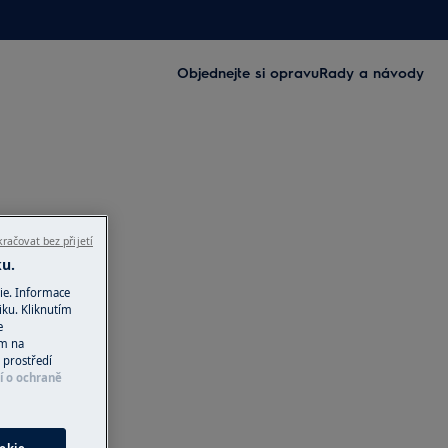
Objednejte si opravu
Rady a návody
račovat bez přijetí
ku.
ie. Informace
iku. Kliknutím
e
ím na
 prostředí
í o ochraně