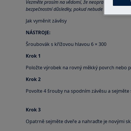
Vezměte prosím na vědomí, že neopravitelná nebo
bezpečnostní důsledky, pokud nebude provedena s
Jak vyměnit závěsy
NÁSTROJE:
Šroubovák s křížovou hlavou 6 × 300
Krok 1
Položte výrobek na rovný měkký povrch nebo p
Krok 2
Povolte 4 šrouby na spodním závěsu a sejměte 
Krok 3
Opatrně sejměte dveře a nahraďte je novými s