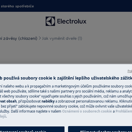
starého spotřebiče
í závěsy (chlazení)
Jak vyměnit dveře (1)
Pok
 používá soubory cookie k zajištění lepšího uživatelského zážit
ání našeho webu a k propagačním a marketingovým účelům používáme soubory cook
te zástrčku ze
zásuvky.
áš web používáte, sdílíme také s našimi partnery pro sociální média, reklamu a analyt
t všechny soubory cookie“ vyjadřujete souhlas s jejich používáním, což nám umožňuj
ovat obsah
, přizpůsobovat
nabídky
a zobrazovat personalizovanou reklamu. Kliknut
žkých spotřebičů je nutné jej
bez přijetí“ zablokujete nepovinné soubory cookie, což může ovlivnit vaše uživatelské
služby. Další informace najdete v našem
Oznámení o souborech cookie
a
Prohlášen
dajů
.
v.