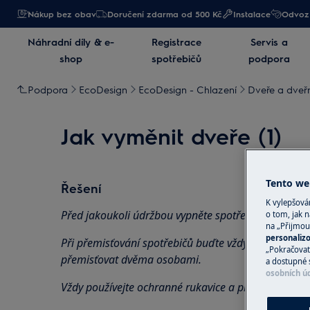
Nákup bez obav
Doručení zdarma od 500 Kč
Instalace
Odvoz 
Náhradní díly & e-
Registrace
Servis a
shop
spotřebičů
podpora
Podpora
EcoDesign
EcoDesign - Chlazení
Dveře a dveřn
Jak vyměnit dveře (1)
Tento web
Řešení
K vylepšov
Před jakoukoli údržbou vypněte spotřebič a vytáhně
o tom, jak n
na „Přijmou
personaliz
Při přemisťování spotřebičů buďte vždy opatrní, u tě
„Pokračovat 
přemisťovat dvěma osobami.
a dostupné 
osobních ú
Vždy používejte ochranné rukavice a přiloženou obu