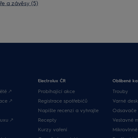
ře a závěsy (5)
Electrolux ČR
Oblíbené ka
ětě 🡕
Probíhající akce
Trouby
ace 🡕
Registrace spotřebičů
Varné desk
Napište recenzi a vyhrajte
Odsavače 
uxu 🡕
Recepty
Vestavné 
Kurzy vaření
Mikrovlnné