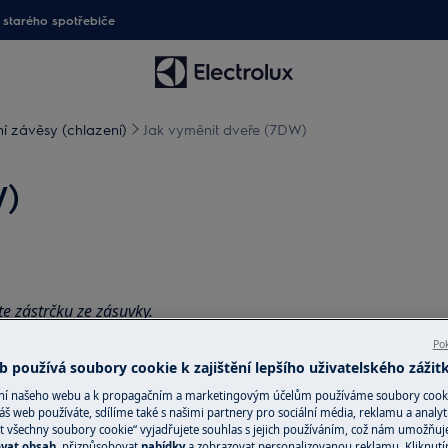
starého spotřebiče
í závěsy (chlazení)
Jak vyměnit dveře (7DW)
W)
te zástrčku ze
zásuvky.
Pok
žkých spotřebičů je nutné jej
 používá soubory cookie k zajištění lepšího uživatelského zážit
ání našeho webu a k propagačním a marketingovým účelům používáme soubory cook
v.
áš web používáte, sdílíme také s našimi partnery pro sociální média, reklamu a analyt
t všechny soubory cookie“ vyjadřujete souhlas s jejich používáním, což nám umožňuj
ovat obsah
, přizpůsobovat
nabídky
a zobrazovat personalizovanou reklamu. Kliknut