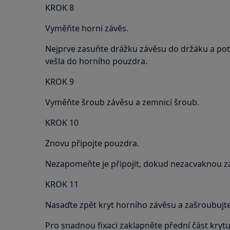
KROK 8
Vyměňte horní závěs.
Nejprve zasuňte drážku závěsu do držáku a poté
vešla do horního pouzdra.
KROK 9
Vyměňte šroub závěsu a zemnicí šroub.
KROK 10
Znovu připojte pouzdra.
Nezapomeňte je připojit, dokud nezacvaknou z
KROK 11
Nasaďte zpět kryt horního závěsu a zašroubujte j
Pro snadnou fixaci zaklapněte přední část krytu