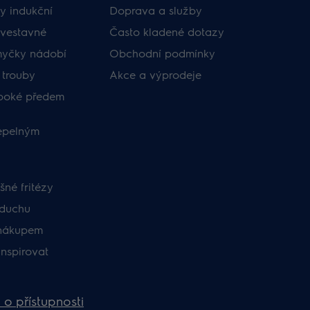
y indukční
Doprava a služby
vestavné
Často kladené dotazy
myčky nádobí
Obchodní podmínky
 trouby
Akce a výprodeje
uboké předem
tepelným
né fritézy
zduchu
nákupem
inspirovat
 o přístupnosti