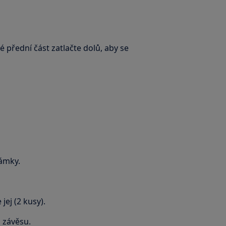
 přední část zatlačte dolů, aby se
ámky.
ej (2 kusy).
 závěsu.