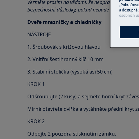
Vezměte prosím na vědomí, že neopravitelná nebo
„Pokračovat 
bezpečnostní důsledky, pokud nebude provedena s
a dostupné 
osobních ú
Dveře mrazničky a chladničky
NÁSTROJE
1. Šroubovák s křížovou hlavou
2. Vnitřní šestihranný klíč 10 mm
3. Stabilní stolička (vysoká asi 50 cm)
KROK 1
Odšroubujte (2 kusy) a sejměte horní kryt závěs
Mírně otevřete dvířka a vytáhněte přední kryt 
KROK 2
Odpojte 2 pouzdra stisknutím zámku.