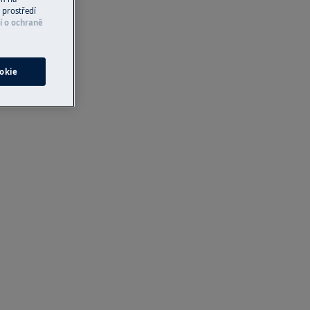
 prostředí
í o ochraně
okie