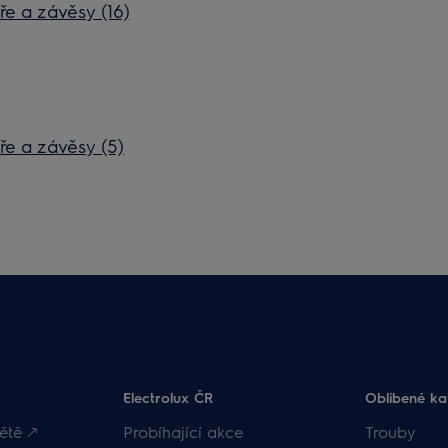
e a závěsy (16)
ře a závěsy (5)
Electrolux ČR
Oblíbené ka
ětě 🡕
Probíhající akce
Trouby