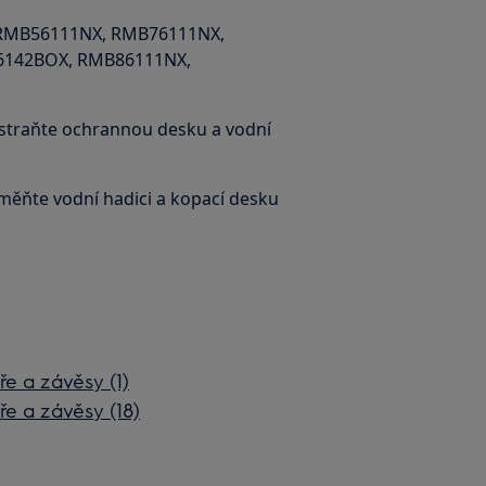
 RMB56111NX, RMB76111NX,
6142BOX, RMB86111NX,
straňte ochrannou desku a vodní
ěňte vodní hadici a kopací desku
e a závěsy (1)
e a závěsy (18)