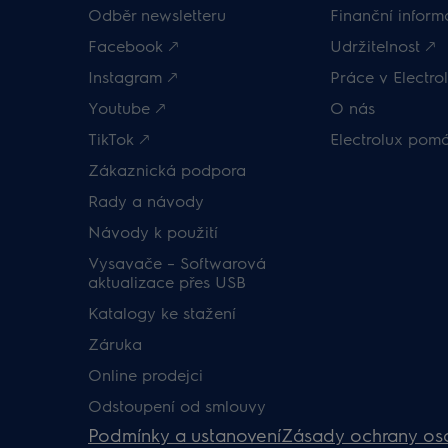
Odběr newsletteru
Finanční inform
Facebook 🡕
Udržitelnost 🡕
Instagram 🡕
Práce v Electrol
Youtube 🡕
O nás
TikTok 🡕
Electrolux pom
Zákaznická podpora
Rady a návody
Návody k použití
Vysavače – Softwarová
aktualizace přes USB
Katalogy ke stažení
Záruka
Online prodejci
Odstoupení od smlouvy
Podmínky a ustanovení
Zásady ochrany os