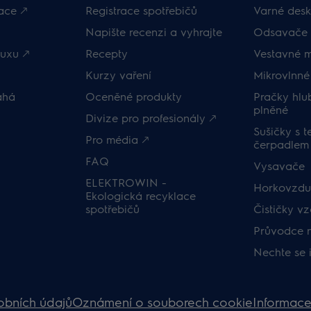
ace 🡕
Registrace spotřebičů
Varné desk
Napište recenzi a vyhrajte
Odsavače 
uxu 🡕
Recepty
Vestavné 
Kurzy vaření
Mikrovlnné
áhá
Oceněné produkty
Pračky hl
plněné
Divize pro profesionály 🡕
Sušičky s 
Pro média 🡕
čerpadlem
FAQ
Vysavače
ELEKTROWIN -
Horkovzduš
Ekologická recyklace
spotřebičů
Čističky v
Průvodce 
Nechte se 
obních údajů
Oznámení o souborech cookie
Informace