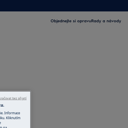
Objednejte si opravu
Rady a návody
račovat bez přijetí
ku.
ie. Informace
iku. Kliknutím
e
ím na