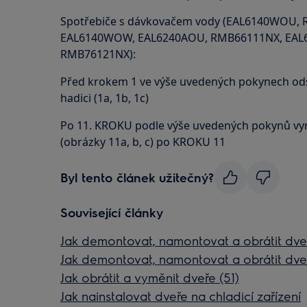
Spotřebiče s dávkovačem vody (EAL6140WOU,
EAL6140WOW, EAL6240AOU, RMB66111NX, EAL
RMB76121NX):
Před krokem 1 ve výše uvedených pokynech od
hadici (1a, 1b, 1c)
Po 11. KROKU podle výše uvedených pokynů vym
(obrázky 11a, b, c) po KROKU 11
Byl tento článek užitečný?
Související články
Jak demontovat, namontovat a obrátit dveř
Jak demontovat, namontovat a obrátit dveř
Jak obrátit a vyměnit dveře (51)
Jak nainstalovat dveře na chladicí zařízení