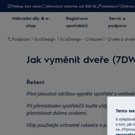
Nákup bez obav
Doručení zdarma od 500 Kč
Instalace
Odvoz 
Náhradní díly & e-
Registrace
Servis a
shop
spotřebičů
podpora
Podpora
EcoDesign
EcoDesign - Chlazení
Dveře a dveřn
Jak vyměnit dveře (7D
Řešení
Před jakoukoli údržbou vypněte spotřebič a vytáhně
Při přemisťování spotřebičů buďte vždy opatrní, u tě
Tento web
přemisťovat dvěma osobami.
K vylepšov
Vždy používejte ochranné rukavice a přiloženou obu
o tom, jak n
na „Přijmou
personaliz