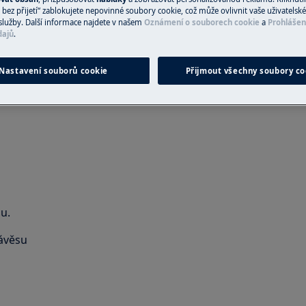
 neodborná oprava může mít
bez přijetí“ zablokujete nepovinné soubory cookie, což může ovlivnit vaše uživatelské
právně
služby. Další informace najdete v našem
Oznámení o souborech cookie
a
Prohlášen
dajů
.
Nastavení souborů cookie
Přijmout všechny soubory co
u.
závěsu