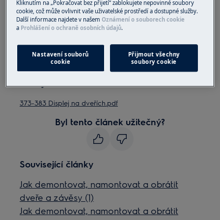
Kliknutím na „Pokračovat bez přijetí“ zablokujete nepovinné soubory
cookie, což může ovlivnit vaše uživatelské prostředí a dostupné služby.
Vezměte prosím na vědomí, že neopravitelná nebo
Další informace najdete v našem
Oznámení o souborech cookie
neodborná oprava může mít bezpečnostní důsledky,
a
Prohlášení o ochraně osobních údajů
.
pokud nebude provedena správně
Nastavení souborů
Přijmout všechny
Pokyny pro zadní dveře poskytují informace o
cookie
soubory cookie
tom, jak demontovat a namontovat dveře a
závěsy
373-383 Displej na dveřích.pdf
Byl tento článek užitečný?
Související články
Jak demontovat, namontovat a obrátit
dveře a závěsy (1)
Jak demontovat, namontovat a obrátit