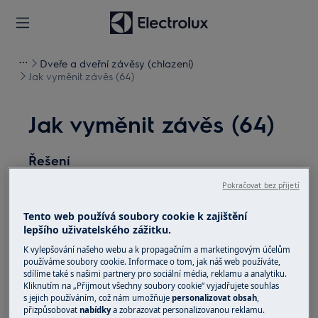
Dveře a dveřní závěsy (chlazení)
Jak vyměnit závěs (64)
Jak vyměnit závěs (64)
Řešení
Před jakoukoli údržbou vypněte spotřebič a
Pokračovat bez přijetí
vytáhněte zástrčku ze
zásuvky.
Tento web používá soubory cookie k zajištění
lepšího uživatelského zážitku.
Při přemisťování spotřebičů buďte vždy opatrní, u
těžkých spotřebičů je nutné jej přemisťovat dvěma
K vylepšování našeho webu a k propagačním a marketingovým účelům
používáme soubory cookie. Informace o tom, jak náš web používáte,
osobami.
sdílíme také s našimi partnery pro sociální média, reklamu a analytiku.
Kliknutím na „Přijmout všechny soubory cookie“ vyjadřujete souhlas
Vždy používejte ochranné rukavice a přiloženou
s jejich používáním, což nám umožňuje
personalizovat obsah
,
přizpůsobovat
nabídky
a zobrazovat personalizovanou reklamu.
obuv.