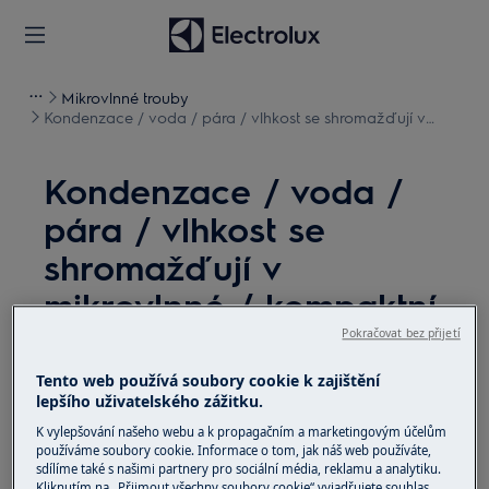
Mikrovlnné trouby
Kondenzace / voda / pára / vlhkost se shromažďují v
mikrovlnné / kompaktní troubě a mezi skly
Kondenzace / voda /
pára / vlhkost se
shromažďují v
mikrovlnné / kompaktní
troubě a mezi skly
Pokračovat bez přijetí
Tento web používá soubory cookie k zajištění
Řešení
lepšího uživatelského zážitku.
K vylepšování našeho webu a k propagačním a marketingovým účelům
Problém:
používáme soubory cookie. Informace o tom, jak náš web používáte,
sdílíme také s našimi partnery pro sociální média, reklamu a analytiku.
Kondenzace / voda / vlhkost se
Kliknutím na „Přijmout všechny soubory cookie“ vyjadřujete souhlas