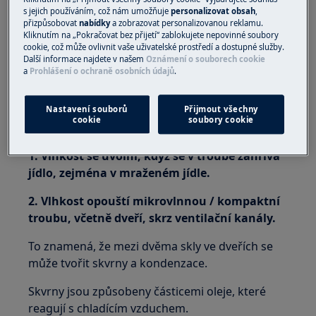
s jejich používáním, což nám umožňuje
personalizovat obsah
,
shromažďují v mikrovlnné / kompaktní
přizpůsobovat
nabídky
a zobrazovat personalizovanou reklamu.
troubě a mezi skly
Kliknutím na „Pokračovat bez přijetí“ zablokujete nepovinné soubory
cookie, což může ovlivnit vaše uživatelské prostředí a dostupné služby.
Platí pro:
Další informace najdete v našem
Oznámení o souborech cookie
a
Prohlášení o ochraně osobních údajů
.
mikrovlnná trouba
kompaktní trouba
Nastavení souborů
Přijmout všechny
cookie
soubory cookie
Řešení:
1. Vlhkost se uvolní, když se v troubě zahřívá
jídlo, zejména v mraženém jídle.
2. Vlhkost opouští mikrovlnnou / kompaktní
troubu, včetně dveří, skrz ventilační kanály.
To znamená, že mezi dvěma skly ve dveřích se
může tvořit skvrny a kondenzace.
Skvrny jsou způsobeny částicemi oleje, které
reagují s chladícím vzduchem.