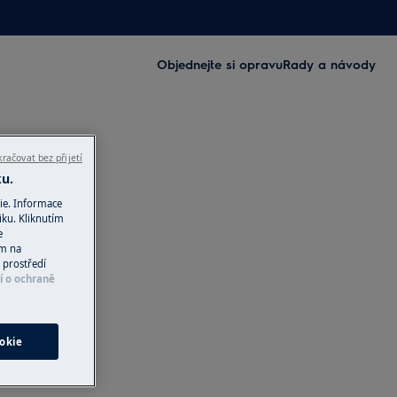
Objednejte si opravu
Rady a návody
račovat bez přijetí
ku.
ie. Informace
iku. Kliknutím
e
ím na
 prostředí
í o ochraně
okie