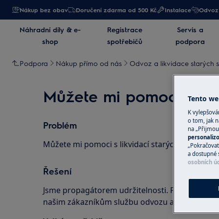
Nákup bez obav
Doručení zdarma od 500 Kč
Instalace
Odvoz 
Náhradní díly & e-
Registrace
Servis a
shop
spotřebičů
podpora
Podpora
Nákup přímo od nás
Odvoz a likvidace starých 
Můžete mi pomoci s likv
Tento web
K vylepšov
o tom, jak n
Problém
na „Přijmou
personaliz
Můžete mi pomoci s likvidací starých spotřebič
„Pokračovat 
a dostupné 
osobních ú
Řešení
Jsme propagátorem udržitelnosti. Proto při n
našim zákazníkům službu odvozu a následné rec