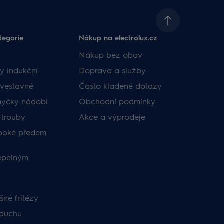
tegorie
Nákup na electrolux.cz
Nákup bez obav
y indukční
Doprava a služby
vestavné
Často kladené dotazy
myčky nádobí
Obchodní podmínky
 trouby
Akce a výprodeje
uboké předem
tepelným
né fritézy
zduchu