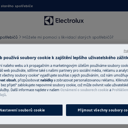
starého spotřebiče
spotřebičů
Můžete mi pomoci s likvidací starých spotřebičů?
Pok
idací starých spotřebičů?
 používá soubory cookie k zajištění lepšího uživatelského zážit
ání našeho webu a k propagačním a marketingovým účelům používáme soubory cook
áš web používáte, sdílíme také s našimi partnery pro sociální média, reklamu a analyt
t všechny soubory cookie“ vyjadřujete souhlas s jejich používáním, což nám umožňuj
ovat obsah
, přizpůsobovat
nabídky
a zobrazovat personalizovanou reklamu. Kliknut
ů?
bez přijetí“ zablokujete nepovinné soubory cookie, což může ovlivnit vaše uživatelské
služby. Další informace najdete v našem
Oznámení o souborech cookie
a
Prohlášen
dajů
.
Nastavení souborů cookie
Přijmout všechny soubory co
ákupu nového spotřebiče nabízíme
yklace starého spotřebiče.