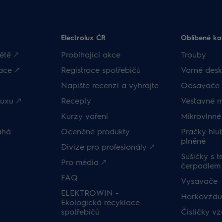
Electrolux ČR
Oblíbené ka
ětě 🡕
Probíhající akce
Trouby
ace 🡕
Registrace spotřebičů
Varné desk
Napište recenzi a vyhrajte
Odsavače 
uxu 🡕
Recepty
Vestavné 
Kurzy vaření
Mikrovlnné
áhá
Oceněné produkty
Pračky hl
plněné
Divize pro profesionály 🡕
Sušičky s 
Pro média 🡕
čerpadlem
FAQ
Vysavače
ELEKTROWIN -
Horkovzduš
Ekologická recyklace
spotřebičů
Čističky v