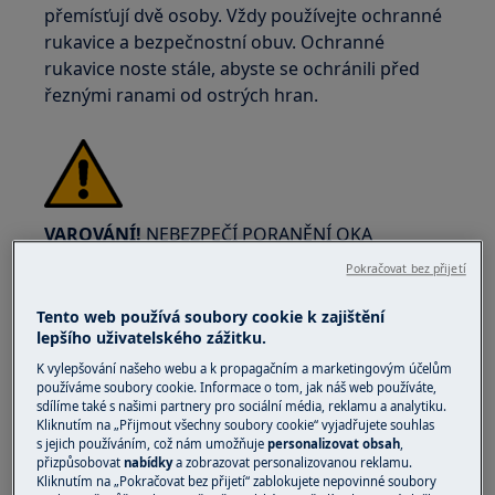
přemísťují dvě osoby. Vždy používejte ochranné
rukavice a bezpečnostní obuv. Ochranné
rukavice noste stále, abyste se ochránili před
řeznými ranami od ostrých hran.
VAROVÁNÍ!
NEBEZPEČÍ PORANĚNÍ OKA
Pokračovat bez přijetí
Tento web používá soubory cookie k zajištění
lepšího uživatelského zážitku.
K vylepšování našeho webu a k propagačním a marketingovým účelům
Při provádění údržby nebo oprav souvisejících s
používáme soubory cookie. Informace o tom, jak náš web používáte,
pružinami noste ochranné brýle.
sdílíme také s našimi partnery pro sociální média, reklamu a analytiku.
Kliknutím na „Přijmout všechny soubory cookie“ vyjadřujete souhlas
s jejich používáním, což nám umožňuje
personalizovat obsah
,
přizpůsobovat
nabídky
a zobrazovat personalizovanou reklamu.
Kliknutím na „Pokračovat bez přijetí“ zablokujete nepovinné soubory