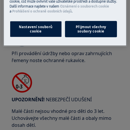
cookie, což může ovlivnit vaše uživatelské prostředí a dostupné služby.
Další informace najdete v našem
Oznámení o souborech cookie
a
Prohlášení o ochraně osobních údajů
.
UPOZORNĚNÍ!
RIZIKO PŘISKŘÍPNUTÍ
Nastavení souborů
Přijmout všechny
cookie
soubory cookie
Při provádění údržby nebo oprav zahrnujících
řemeny noste ochranné rukavice.
UPOZORNĚNÍ!
NEBEZPEČÍ UDUŠENÍ
Malé části nejsou vhodné pro děti do 3 let.
Uchovávejte všechny malé části a obaly mimo
dosah dětí.