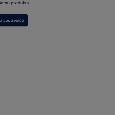
šemu produktu.
í spotřebičů