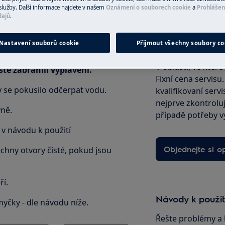
služby. Další informace najdete v našem
Oznámení o souborech cookie
a
Prohlášen
dajů
.
Nastavení souborů cookie
Přijmout všechny soubory co
Objednejte si se
. Na displeji se zobrazí i30
V oblasti, ve kter
te zabránili vyplavení.
Fixní cena servisu
y se pokusilo odčerpat vodu.
kvalifikovaní servi
nejprve zkontrolu
vně.
případě potřeby v
 v návodu k použití
Objednejte si o
echny otvory čisté, pokud jsou
ří.
Návody k použit
 myčky - dle návodu níže.
Řešte problémy a 