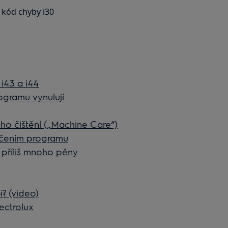
 kód chyby i30
i43 a i44
gramu vynulují
ho čištění („Machine Care“)
nčením programu
příliš mnoho pěny
í? (video)
ectrolux