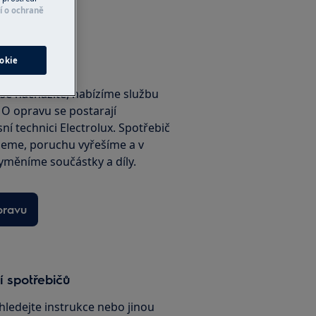
í o ochraně
okie
rvis
é se nacházíte, nabízíme službu
. O opravu se postarají
sní technici Electrolux. Spotřebič
jeme, poruchu vyřešíme a v
yměníme součástky a díly.
pravu
í spotřebičů
hledejte instrukce nebo jinou