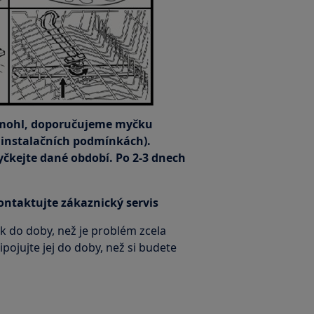
omohl, doporučujeme myčku
a instalačních podmínkách).
čkejte dané období. Po 2-3 dnech
ntaktujte zákaznický servis
 do doby, než je problém zcela
ojujte jej do doby, než si budete