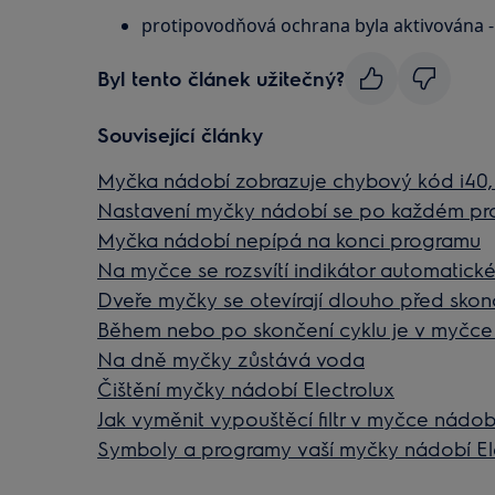
protipovodňová ochrana byla aktivována -
Byl tento článek užitečný?
Související články
Myčka nádobí zobrazuje chybový kód i40, 
Nastavení myčky nádobí se po každém pro
Myčka nádobí nepípá na konci programu
Na myčce se rozsvítí indikátor automatické
Dveře myčky se otevírají dlouho před sko
Během nebo po skončení cyklu je v myčce 
Na dně myčky zůstává voda
Čištění myčky nádobí Electrolux
Jak vyměnit vypouštěcí filtr v myčce nádob
Symboly a programy vaší myčky nádobí El