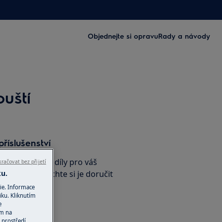
Objednejte si opravu
Rady a návody
uští
příslušenství
nální náhradní díly pro váš
račovat bez přijetí
ku.
e-shopu a nechte si je doručit
ie. Informace
iku. Kliknutím
e
ím na
ho obchodu
 prostředí