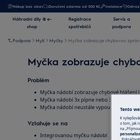
Nákup bez obav
Doručení zdarma od 500 Kč
Instalace
Odvoz 
Náhradní díly & e-
Registrace
Servis a
shop
spotřebičů
podpora
Podpora
Mytí
Myčky
Myčka zobrazuje chybovou zprávu i
Myčka zobrazuje chybov
Problém
Myčka nádobí zobrazuje chybové hlášení i
Myčka nádobí 3x pípne nebo 3x blikne LED
Myčka nádobí neustále vypouští
Tento web
K vylepšov
Vztahuje se na
o tom, jak n
na „Přijmou
personaliz
Integrovanou myčku nádobí
„Pokračovat 