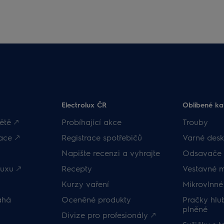
Electrolux ČR
Oblíbené ka
ětě 🡕
Probíhající akce
Trouby
ace 🡕
Registrace spotřebičů
Varné desk
Napište recenzi a vyhrajte
Odsavače 
uxu 🡕
Recepty
Vestavné 
Kurzy vaření
Mikrovlnné
áhá
Oceněné produkty
Pračky hl
plněné
Divize pro profesionály 🡕