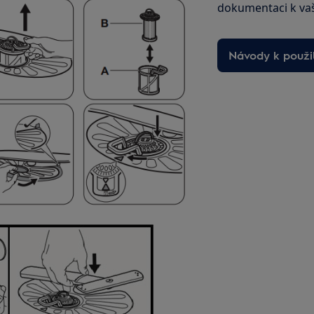
dokumentaci k va
Návody k použit