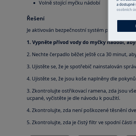
Volně stojící myčku nádobí
a dostupné 
osobních ú
Řešení
Je aktivován bezpečnostní systém proti vyplavení
1. Vypněte přívod vody do myčky nádobí, abys
2. Nechte čerpadlo běžet ještě cca 30 minut, ab
3. Ujistěte se, že je spotřebič nainstalován sprá
4. Ujistěte se, že jsou koše naplněny dle pokynů
3. Zkontrolujte ostřikovací ramena, zda jsou vš
ucpané, vyčistěte je dle návodu k použití.
4. Zkontrolujte, zda není poškozené těsnění dve
5. Zkontrolujte, zda je čistý filtr ve spodní části