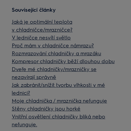
Související články
Jaká je optimální teplota
v chladničce/mrazničce?
V ledničce nesvítí světlo
Proč mám v chladničce námrazu?
Rozmrazování chladničky a mrazáku
Kompresor chladničky běží dlouhou dobu
Dveře mé chladničky/mrazničky se
nezavírají správně
Jak zabránit/snížit tvorbu vlhkosti v mé
lednici?
Moje chladnička / mraznička nefunguje
Stěny chladničky jsou horké
Vnitřní osvětlení chladničky bliká nebo
nefunguje.