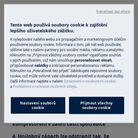
Platí pro
Pokračovat bez přijetí
Chladnička
Tento web používá soubory cookie k zajištění
Chladnička s mrazničkou
lepšího uživatelského zážitku.
Řešení
K vylepšování našeho webu a k propagačním a marketingovým účelům
používáme soubory cookie. Informace o tom, jak náš web používáte,
1. Potraviny s výraznou vůní skladujte ve
sdílíme také s našimi partnery pro sociální média, reklamu a analytiku.
Kliknutím na „Přijmout všechny soubory cookie“ vyjadřujete souhlas
vzduchotěsné nádobě
s jejich používáním, což nám umožňuje
personalizovat obsah
,
přizpůsobovat
nabídky
a zobrazovat personalizovanou reklamu.
2. Police, těsnění dveří a vnitřní prostor
Kliknutím na „Pokračovat bez přijetí“ zablokujete nepovinné soubory
pečlivě vyčistěte vhodným antibakteriálním/
cookie, což může ovlivnit vaše uživatelské prostředí a dostupné služby.
Další informace najdete v našem
Oznámení o souborech cookie
čistícím desinfekčním prostředkem.
a
Prohlášení o ochraně osobních údajů
.
Vhodné čistící prostředky a produkty péče
naleznete v našem e-shopu.
Nastavení souborů
Přijmout všechny
cookie
soubory cookie
3. Vyčistěte odpařovací misku nad
kompresorem v zadní části spotřebiče
4. Hnilobný zápach lze odstranit tak, že