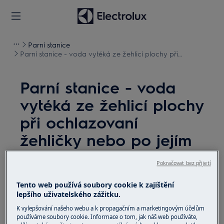
Parní stanice
Parní stanice - voda vytéká ze žehlicí plochy při
ochlazovaní žehličky nebo po jejím uložení
Parní stanice - voda
vytéká ze žehlicí plochy
při ochlazovaní
žehličky nebo po jejím
uložení
Pokračovat bez přijetí
Problém
Tento web používá soubory cookie k zajištění
Voda z žehlicí plochy vytéká během
lepšího uživatelského zážitku.
ochlazování žehličky nebo po jeho uložení
K vylepšování našeho webu a k propagačním a marketingovým účelům
používáme soubory cookie. Informace o tom, jak náš web používáte,