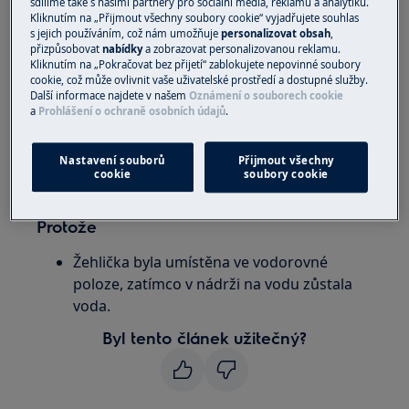
sdílíme také s našimi partnery pro sociální média, reklamu a analytiku.
Vztahuje se na
Kliknutím na „Přijmout všechny soubory cookie“ vyjadřujete souhlas
s jejich používáním, což nám umožňuje
personalizovat obsah
,
Parní stanice
přizpůsobovat
nabídky
a zobrazovat personalizovanou reklamu.
Kliknutím na „Pokračovat bez přijetí“ zablokujete nepovinné soubory
cookie, což může ovlivnit vaše uživatelské prostředí a dostupné služby.
Řešení
Další informace najdete v našem
Oznámení o souborech cookie
a
Prohlášení o ochraně osobních údajů
.
Před uskladněním žehličky vyprázdněte
nádržku na vodu a přepněte ovladač páry
Nastavení souborů
Přijmout všechny
do polohy off.
cookie
soubory cookie
Protože
Žehlička byla umístěna ve vodorovné
poloze, zatímco v nádrži na vodu zůstala
voda.
Byl tento článek užitečný?