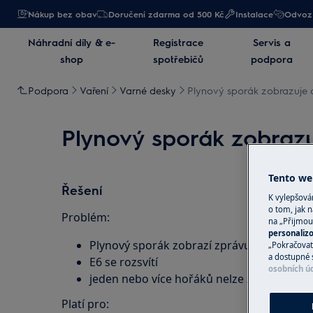
Nákup bez obav
Doručení zdarma od 500 Kč
Instalace
Odvoz 
Náhradní díly & e-
Registrace
Servis a
shop
spotřebičů
podpora
Podpora
Vaření
Varné desky
Plynový sporák zobrazuje 
Plynový sporák zobrazu
Tento web
Řešení
K vylepšov
o tom, jak n
Problém:
na „Přijmou
personaliz
Plynový sporák zobrazí zprávu E6
„Pokračovat 
a dostupné 
E6 se rozsvítí
osobních ú
jeden nebo více hořáků nelze zapálit
Platí pro: