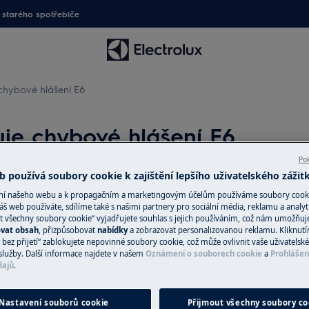
starého spotřebiče
chybové hlášení E6
je chybové hlášení E6
Pok
 používá soubory cookie k zajištění lepšího uživatelského zážit
ání našeho webu a k propagačním a marketingovým účelům používáme soubory cook
Náhradní díly a 
áš web používáte, sdílíme také s našimi partnery pro sociální média, reklamu a analyt
t všechny soubory cookie“ vyjadřujete souhlas s jejich používáním, což nám umožňuj
Vyhledejte si origi
ovat obsah
, přizpůsobovat
nabídky
a zobrazovat personalizovanou reklamu. Kliknut
spotřebič v našem 
bez přijetí“ zablokujete nepovinné soubory cookie, což může ovlivnit vaše uživatelské
služby. Další informace najdete v našem
Oznámení o souborech cookie
a
Prohlášen
přímo domů.
dajů
.
Nastavení souborů cookie
Přijmout všechny soubory co
Do internetové