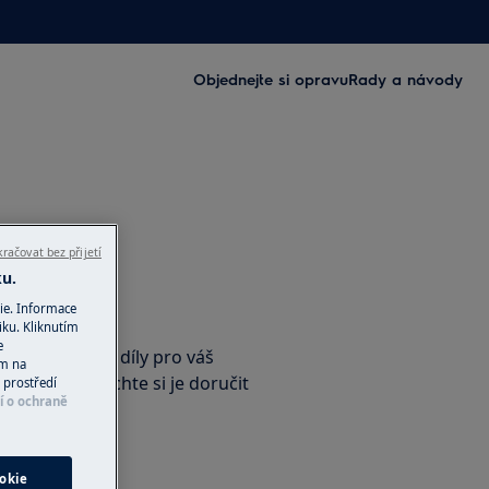
Objednejte si opravu
Rady a návody
račovat bez přijetí
ku.
ie. Informace
příslušenství
iku. Kliknutím
e
nální náhradní díly pro váš
ím na
e-shopu a nechte si je doručit
 prostředí
í o ochraně
okie
ho obchodu