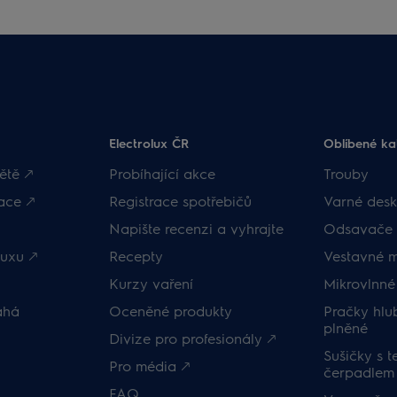
Electrolux ČR
Oblíbené ka
ětě 🡕
Probíhající akce
Trouby
ace 🡕
Registrace spotřebičů
Varné desk
Napište recenzi a vyhrajte
Odsavače 
uxu 🡕
Recepty
Vestavné 
Kurzy vaření
Mikrovlnné
áhá
Oceněné produkty
Pračky hl
plněné
Divize pro profesionály 🡕
Sušičky s 
Pro média 🡕
čerpadlem
FAQ