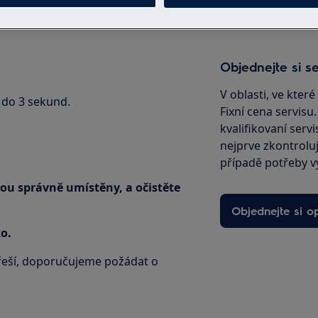
Objednejte si se
V oblasti, ve kter
 do 3 sekund.
Fixní cena servisu
kvalifikovaní servi
nejprve zkontrolu
případě potřeby v
sou správně umístěny, a očistěte
Objednejte si o
o.
eší, doporučujeme požádat o