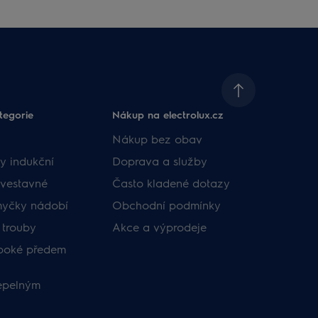
tegorie
Nákup na electrolux.cz
Nákup bez obav
y indukční
Doprava a služby
vestavné
Často kladené dotazy
myčky nádobí
Obchodní podmínky
 trouby
Akce a výprodeje
uboké předem
tepelným