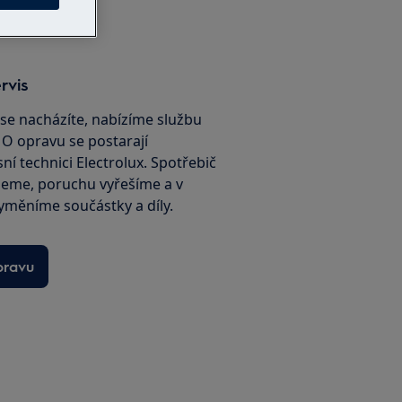
rvis
é se nacházíte, nabízíme službu
. O opravu se postarají
sní technici Electrolux. Spotřebič
jeme, poruchu vyřešíme a v
yměníme součástky a díly.
pravu