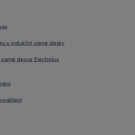
uje
ku u indukční varné desky
í varné desce Electrolux
nění
ysvětlení