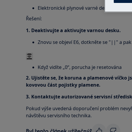
Elektronické plynové varné desky
Řešení:
1. Deaktivujte a aktivujte varnou desku.
Znovu se objeví E6, dotkněte se "||" a pak
Když vidíte „0“, porucha je resetována
2. Ujistěte se, že koruna a plamenové víčko j
kovovou část pojistky plamene.
3. Kontaktujte autorizované servisní středisk
Pokud výše uvedená doporučení problém nevyř
návštěvu servisního technika.
Byl tento článek užitečný?