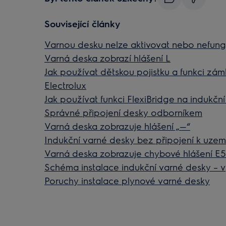
Související články
Varnou desku nelze aktivovat nebo nefung
Varná deska zobrazí hlášení L
Jak používat dětskou pojistku a funkci zám
Electrolux
Jak používat funkci FlexiBridge na indukčn
Správné připojení desky odborníkem
Varná deska zobrazuje hlášení „—“
Indukční varné desky bez připojení k uzem
Varná deska zobrazuje chybové hlášení E5
Schéma instalace indukční varné desky – v
Poruchy instalace plynové varné desky