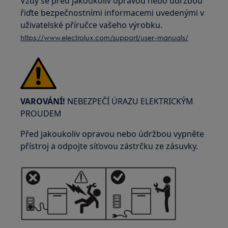
Vždy se před jakoukoliv opravou nebo údržbou
řiďte bezpečnostními informacemi uvedenými v
uživatelské příručce vašeho výrobku.
https://www.electrolux.com/support/user-manuals/
VAROVÁNÍ!
NEBEZPEČÍ ÚRAZU ELEKTRICKÝM
PROUDEM
Před jakoukoliv opravou nebo údržbou vypněte
přístroj a odpojte síťovou zástrčku ze zásuvky.