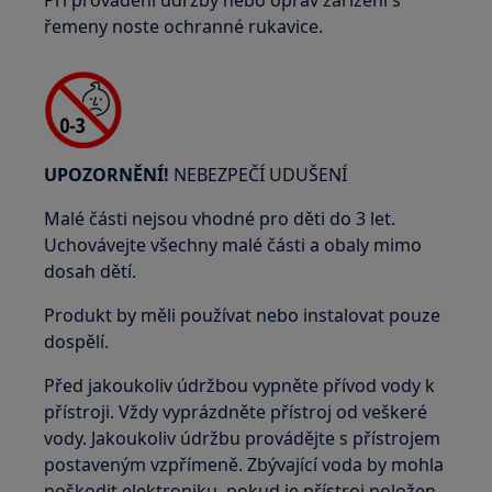
Při provádění údržby nebo oprav zařízení s
řemeny noste ochranné rukavice.
UPOZORNĚNÍ!
NEBEZPEČÍ UDUŠENÍ
Malé části nejsou vhodné pro děti do 3 let.
Uchovávejte všechny malé části a obaly mimo
dosah dětí.
Produkt by měli používat nebo instalovat pouze
dospělí.
Před jakoukoliv údržbou vypněte přívod vody k
přístroji. Vždy vyprázdněte přístroj od veškeré
vody. Jakoukoliv údržbu provádějte s přístrojem
postaveným vzpřímeně. Zbývající voda by mohla
poškodit elektroniku, pokud je přístroj položen