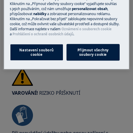
Kliknutím na „Přijmout všechny soubory cookie“ vyjadřujete souhlas
VAROVÁNÍ!
NEBEZPEČÍ PORANĚNÍ OČÍ
s jejich používáním, což nám umožňuje
personalizovat obsah
,
přizpůsobovat
nabídky
a zobrazovat personalizovanou reklamu.
Kliknutím na „Pokračovat bez přijetí“ zablokujete nepovinné soubory
cookie, což může ovlivnit vaše uživatelské prostředí a dostupné služby.
Další informace najdete v našem
Oznámení o souborech cookie
a
Prohlášení o ochraně osobních údajů
.
Při provádění údržby nebo oprav práce
Nastavení souborů
Přijmout všechny
zahrnující pružiny noste ochranné brýle.
cookie
soubory cookie
VAROVÁNÍ!
RIZIKO PŘIŠKNUTÍ