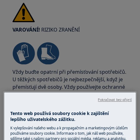
VAROVÁNÍ!
RIZIKO ZRANĚNÍ
Vždy buďte opatrní při přemísťování spotřebičů.
U těžkých spotřebičů je nejbezpečnější, když je
přemísťují dvě osoby. Vždy používejte ochranné
rukavice a bezpečnostní obuv. Ochranné
Pokračovat bez přijetí
rukavice noste stále, abyste se ochránili před
řeznými ranami od ostrých hran.
Tento web používá soubory cookie k zajištění
lepšího uživatelského zážitku.
K vylepšování našeho webu a k propagačním a marketingovým účelům
používáme soubory cookie. Informace o tom, jak náš web používáte,
sdílíme také s našimi partnery pro sociální média, reklamu a analytiku.