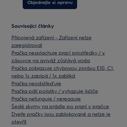
Objednejte si opravu
Související články
Připojená zařízení - Zařízení nelze
zaregistrovat
Pračka nesplachuje prací prostředky / v
zásuvce na aviváž zůstává voda
Pračka zobrazuje chybovou zprávu E10, C1,
nebo 1x zapípá / 1x zabliká
Pračka neodstřeďuje
Pračka pálí pojistky / vyhazuje jističe
Pračka nefunguje / nereaguje
Šedé skvrny na prádle po praní v pračce
Dveře pračky jsou zablokované a nelze je
otevřít