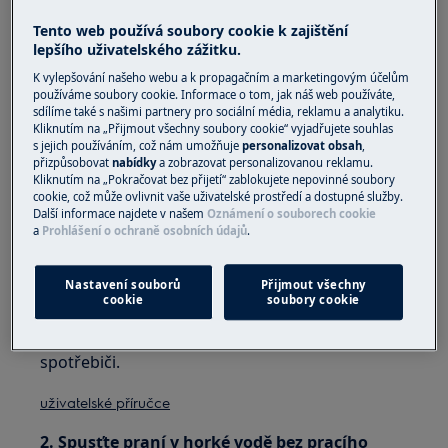
Tento web používá soubory cookie k zajištění
Řešení:
lepšího uživatelského zážitku.
1. Vypněte spotřebič a vyčistěte vypouštěcí
K vylepšování našeho webu a k propagačním a marketingovým účelům
používáme soubory cookie. Informace o tom, jak náš web používáte,
čerpadlo a filtr
sdílíme také s našimi partnery pro sociální média, reklamu a analytiku.
Kliknutím na „Přijmout všechny soubory cookie“ vyjadřujete souhlas
Pokud pračka neustále čerpá a generuje pěnu,
s jejich používáním, což nám umožňuje
personalizovat obsah
,
znamená to použití příliš velkého množství
přizpůsobovat
nabídky
a zobrazovat personalizovanou reklamu.
Kliknutím na „Pokračovat bez přijetí“ zablokujete nepovinné soubory
pracího prostředku, což může způsobit ucpání
cookie, což může ovlivnit vaše uživatelské prostředí a dostupné služby.
snímače hladiny v systému.
Další informace najdete v našem
Oznámení o souborech cookie
a
Prohlášení o ochraně osobních údajů
.
Vyčistěte čerpadlo a filtr textilních vláken, včetně
lopatek čerpadla (pokud jsou lopatky čerpadla
Nastavení souborů
Přijmout všechny
viditelné, otočte jimi tužkou a filtr nasaďte zpět).
cookie
soubory cookie
Podrobný popis naleznete v dodané ke
spotřebiči.
uživatelské příručce
2. Spusťte praní v horké vodě bez pracího