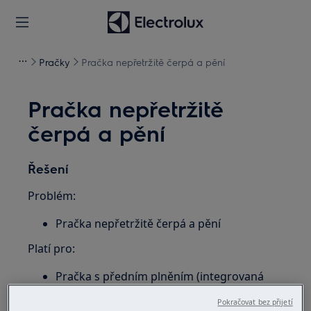
Pračky
Pračka nepřetržitě čerpá a pění
Pračka nepřetržitě
čerpá a pění
Řešení
Problém:
Pračka nepřetržitě čerpá a pění
Platí pro:
Pračka s předním plněním (integrovaná
nebo volně stojící)
Pokračovat bez přijetí
Pračka s horním plněním