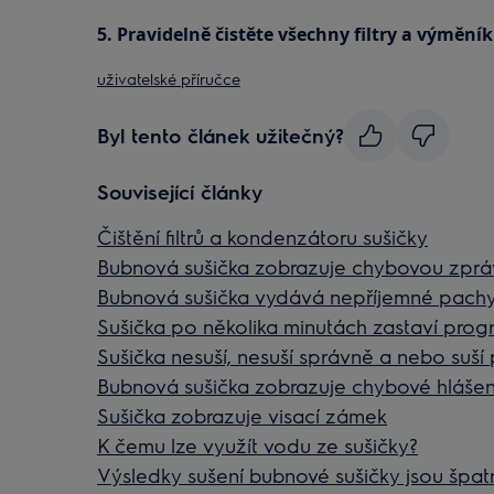
5. Pravidelně čistěte všechny filtry a výměník 
uživatelské příručce
Byl tento článek užitečný?
Související články
Čištění filtrů a kondenzátoru sušičky
Bubnová sušička zobrazuje chybovou zpr
Bubnová sušička vydává nepříjemné pach
Sušička po několika minutách zastaví prog
Sušička nesuší, nesuší správně a nebo suší 
Bubnová sušička zobrazuje chybové hlášen
Sušička zobrazuje visací zámek
K čemu lze využít vodu ze sušičky?
Výsledky sušení bubnové sušičky jsou špat