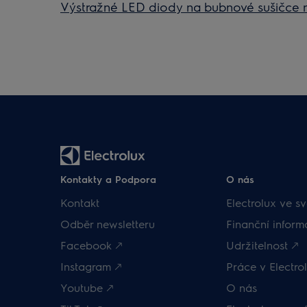
Výstražné LED diody na bubnové sušičce 
Kontakty a Podpora
O nás
Kontakt
Electrolux ve sv
Odběr newsletteru
Finanční inform
Facebook 🡕
Udržitelnost 🡕
Instagram 🡕
Práce v Electrol
Youtube 🡕
O nás