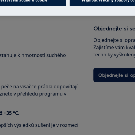
Nastavení souborů cookie
Přijmout všechny soubory co
Objednejte si se
Objednejte si opr
Zajistíme vám kval
techniky vyškolený
vztahuje k hmotnosti suchého
Objednejte si o
a péče na visačce prádla odpovídají
znete v přehledu programu v
ž +35 °C.
epších výsledků sušení je v rozmezí