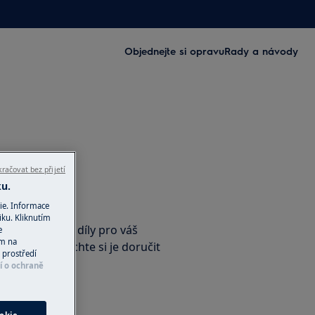
Objednejte si opravu
Rady a návody
račovat bez přijetí
ku.
příslušenství
ie. Informace
iku. Kliknutím
nální náhradní díly pro váš
e
ím na
e-shopu a nechte si je doručit
 prostředí
í o ochraně
ho obchodu