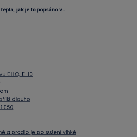
tepla, jak je to popsáno v .
ávu EHO, EH0
y
ram
příliš dlouho
í E50
né a prádlo je po sušení vlhké