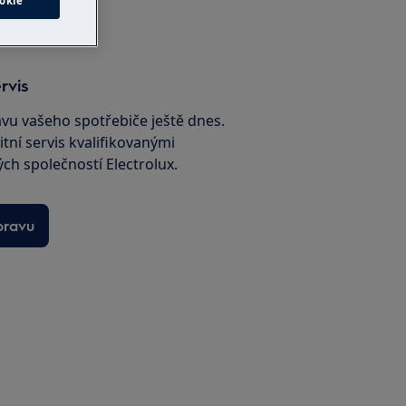
okie
rvis
avu vašeho spotřebiče ještě dnes.
itní servis kvalifikovanými
ch společností Electrolux.
pravu