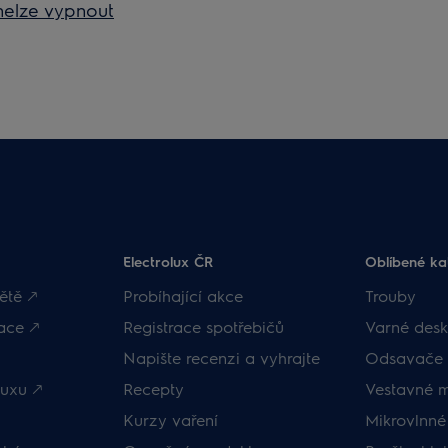
nelze vypnout
Electrolux ČR
Oblíbené ka
ětě 🡕
Probíhající akce
Trouby
ace 🡕
Registrace spotřebičů
Varné desk
Napište recenzi a vyhrajte
Odsavače 
uxu 🡕
Recepty
Vestavné 
Kurzy vaření
Mikrovlnné