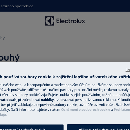
starého spotřebiče
uhý
louhý
Pok
 používá soubory cookie k zajištění lepšího uživatelského zážit
Náhradní díly a 
ání našeho webu a k propagačním a marketingovým účelům používáme soubory cook
áš web používáte, sdílíme také s našimi partnery pro sociální média, reklamu a analyt
Vyhledejte si origi
t všechny soubory cookie“ vyjadřujete souhlas s jejich používáním, což nám umožňuj
ovat obsah
, přizpůsobovat
nabídky
a zobrazovat personalizovanou reklamu. Kliknut
 uživatelské příručce
spotřebič v našem 
bez přijetí“ zablokujete nepovinné soubory cookie, což může ovlivnit vaše uživatelské
ovídá skutečné době sušení
přímo domů.
služby. Další informace najdete v našem
Oznámení o souborech cookie
a
Prohlášen
dajů
.
ské příručce, je prádlo stále vlhké.
Do internetové