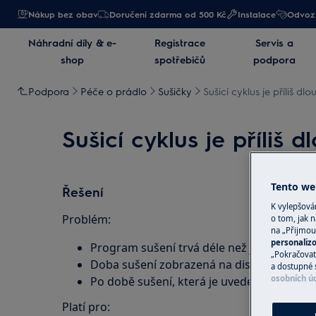
Nákup bez obav
Doručení zdarma od 500 Kč
Instalace
Odvoz 
Náhradní díly & e-
Registrace
Servis a
shop
spotřebičů
podpora
Podpora
Péče o prádlo
Sušičky
Sušicí cyklus je příliš dlo
Sušicí cyklus je příliš d
Tento web
Řešení
K vylepšov
Problém:
o tom, jak n
na „Přijmou
personaliz
Program sušení trvá déle než je uvedeno v
„Pokračovat 
Doba sušení zobrazená na displeji neodp
a dostupné 
osobních ú
Po době sušení, která je uvedena v uživatel
Platí pro: