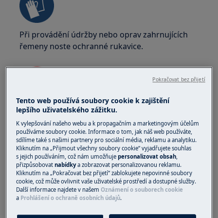
Při provádění údržby nebo oprav zahrnujících
řemeny noste ochranné rukavice.
Pokračovat bez přijetí
Tento web používá soubory cookie k zajištění
lepšího uživatelského zážitku.
UPOZORNĚNÍ!
NEBEZPEČÍ UDUŠENÍ
K vylepšování našeho webu a k propagačním a marketingovým účelům
Malé části nejsou vhodné pro děti do 3 let.
používáme soubory cookie. Informace o tom, jak náš web používáte,
sdílíme také s našimi partnery pro sociální média, reklamu a analytiku.
Uchovávejte všechny malé části a obaly mimo
Kliknutím na „Přijmout všechny soubory cookie“ vyjadřujete souhlas
dosah dětí.
s jejich používáním, což nám umožňuje
personalizovat obsah
,
přizpůsobovat
nabídky
a zobrazovat personalizovanou reklamu.
Produkt by měli používat nebo instalovat pouze
Kliknutím na „Pokračovat bez přijetí“ zablokujete nepovinné soubory
cookie, což může ovlivnit vaše uživatelské prostředí a dostupné služby.
dospělí.
Další informace najdete v našem
Oznámení o souborech cookie
a
Prohlášení o ochraně osobních údajů
.
Před jakoukoliv údržbou vypněte přívod vody k
přístroji. Vždy vyprázdněte přístroj od veškeré