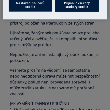
Nastavení souborů
Přijmout všechny
vody. Jakákoli údržba by měla být prováděna s
cookie
soubory cookie
přístrojem postaveným vzpřímeně. Zbývající
voda by mohla poškodit elektroniku, pokud je
přístroj položen na kteroukoliv ze svých stran.
Ujistěte se, že výrobek používáte pouze pro jeho
určený účel a ověřte, že je kompatibilní součástí
pro zamýšlený produkt.
Nepoužívejte ani neinstalujte výrobek, pokud je
poškozen.
Vezměte prosím na vědomí, že samostatná
nebo neodborná oprava může mít bezpečnostní
důsledky, pokud není provedena správně, a
může zrušit záruku. Je nezbytné mít potřebné
znalosti.
JAK VYMĚNIT TAHNOU PRUŽINU
1. Odšroubujte šroub Torx 20 v pouzdře zásuvky