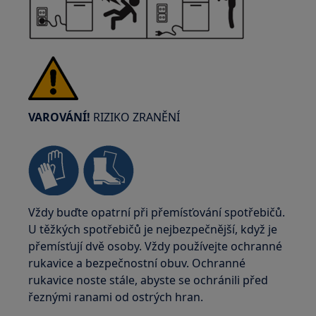
VAROVÁNÍ!
RIZIKO ZRANĚNÍ
Vždy buďte opatrní při přemísťování spotřebičů.
U těžkých spotřebičů je nejbezpečnější, když je
přemísťují dvě osoby. Vždy používejte ochranné
rukavice a bezpečnostní obuv. Ochranné
rukavice noste stále, abyste se ochránili před
řeznými ranami od ostrých hran.