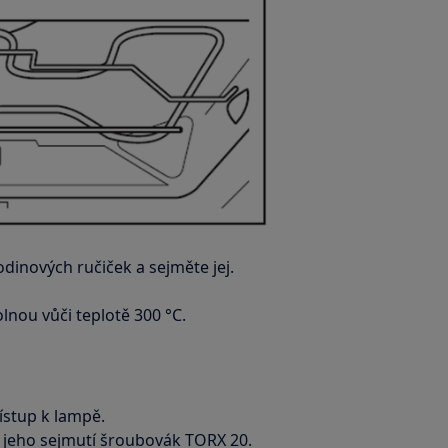
dinových ručiček a sejměte jej.
nou vůči teplotě 300 °C.
řístup k lampě.
k jeho sejmutí šroubovák TORX 20.