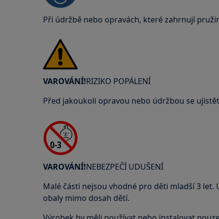
Při údržbě nebo opravách, které zahrnují pruži
VAROVÁNÍ!
RIZIKO POPÁLENÍ
Před jakoukoli opravou nebo údržbou se ujistěte
VAROVÁNÍ!
NEBEZPEČÍ UDUŠENÍ
Malé části nejsou vhodné pro děti mladší 3 let.
obaly mimo dosah dětí.
Výrobek by měli používat nebo instalovat pouze