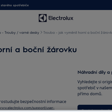
starého spotřebiče
 - Trouby / varné desky
Trouba – jak vyměnit horní a boční žárov
orní a boční žárovku
Náhradní díly a 
Vyhledejte si origi
spotřebič v našem 
přímo domů.
prostudujte bezpečnostní informace
/www.electrolux.com/support/user-
Do internetové