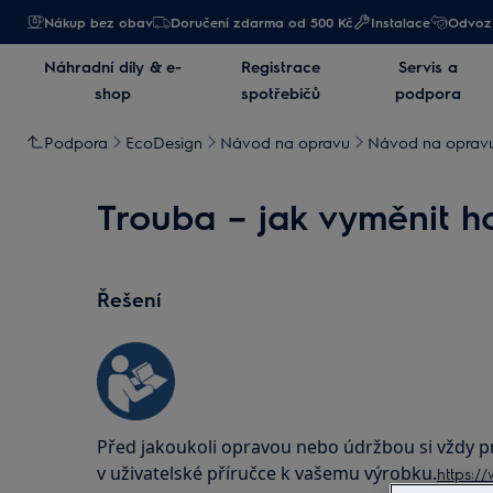
Nákup bez obav
Doručení zdarma od 500 Kč
Instalace
Odvoz 
Náhradní díly & e-
Registrace
Servis a
shop
spotřebičů
podpora
Podpora
EcoDesign
Návod na opravu
Návod na opravu
Trouba – jak vyměnit h
Řešení
Před jakoukoli opravou nebo údržbou si vždy 
v uživatelské příručce k vašemu výrobku.
https:/