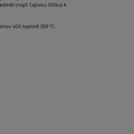
dmět (např. čajovou lžičku) k
nou vůči teplotě 300 °C.