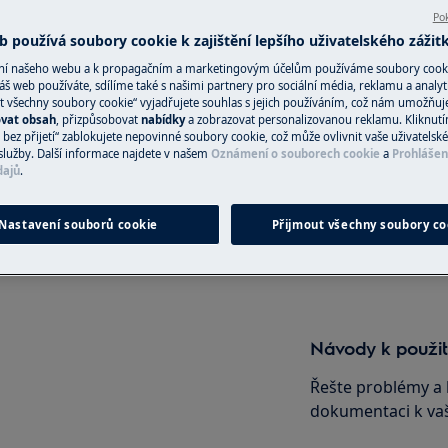
Pok
 používá soubory cookie k zajištění lepšího uživatelského zážit
ání našeho webu a k propagačním a marketingovým účelům používáme soubory cook
áš web používáte, sdílíme také s našimi partnery pro sociální média, reklamu a analyt
Objednejte si se
t všechny soubory cookie“ vyjadřujete souhlas s jejich používáním, což nám umožňuj
ovat obsah
, přizpůsobovat
nabídky
a zobrazovat personalizovanou reklamu. Kliknut
UDEM
Objednejte si opr
bez přijetí“ zablokujete nepovinné soubory cookie, což může ovlivnit vaše uživatelské
služby. Další informace najdete v našem
Oznámení o souborech cookie
a
Prohlášen
Zajistíme vám kval
 zásahem spotřebič vypněte a
dajů
.
techniky vyškolený
Nastavení souborů cookie
Přijmout všechny soubory co
Objednejte si o
Návody k použit
Řešte problémy a 
dokumentaci k va