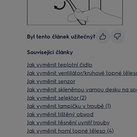
Byl tento článek užitečný?
Související články
Jak vyměnit teplotní čidlo
Jak vyměnit ventilátor/kruhové topné těleso
Jak vyměnit senzor
Jak vyměnit skleněnou varnou desku na spo
Jak vyměnit selektor (2)
Jak vyměnit lampičku v troubě (1)
Jak vyměnit tištěný obvod
Jak vyměnit těsnění uvnitř trouby
Jak vyměnit horní topné těleso (4)