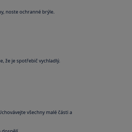
ny, noste ochranné brýle.
, že je spotřebič vychladlý.
 Uchovávejte všechny malé části a
 dospělí.