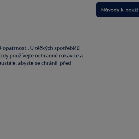
Návody k použit
é opatrnosti. U těžkých spotřebičů
 Vždy používejte ochranné rukavice a
stále, abyste se chránili před