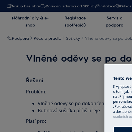
Nákup bez obav
Doručení zdarma od 500 Kč
Instalace
Odvoz 
Náhradní díly & e-
Registrace
Servis a
shop
spotřebičů
podpora
Podpora
Péče o prádlo
Sušičky
Vlněné oděvy se po doko
Vlněné oděvy se po dok
Tento web
Řešení
K vylepšov
Problém:
o tom, jak n
na „Přijmou
personaliz
Vlněné oděvy se po dokončení sušicího cyk
„Pokračovat 
Bubnová sušička příliš hřeje
a dostupné 
osobních ú
Platí pro: