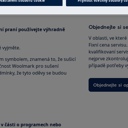
Nastavení souborů cookie
Přijmout všechny soubory co
Objednejte si se
ní praní používejte výhradně
V oblasti, ve kter
Fixní cena servisu
 vyjměte.
kvalifikovaní servi
nejprve zkontrolu
ím symbolem, znamená to, že sušicí
případě potřeby v
lečnost Woolmark pro sušení
dmínky, že tyto oděvy se budou
Objednejte si o
v části o programech nebo