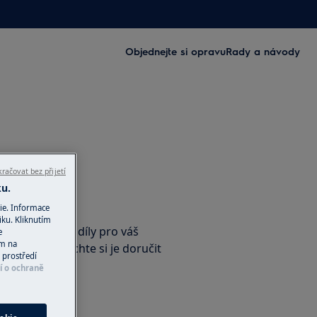
Objednejte si opravu
Rady a návody
račovat bez přijetí
ku.
příslušenství
ie. Informace
iku. Kliknutím
nální náhradní díly pro váš
e
ím na
e-shopu a nechte si je doručit
 prostředí
í o ochraně
ho obchodu