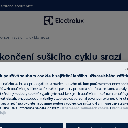
starého spotřebiče
nčení sušicího cyklu srazí
ončení sušicího cyklu srazí
Pok
 používá soubory cookie k zajištění lepšího uživatelského zážit
Náhradní díly a 
ání našeho webu a k propagačním a marketingovým účelům používáme soubory cook
áš web používáte, sdílíme také s našimi partnery pro sociální média, reklamu a analyt
Vyhledejte si origi
t všechny soubory cookie“ vyjadřujete souhlas s jejich používáním, což nám umožňuj
ovat obsah
, přizpůsobovat
nabídky
a zobrazovat personalizovanou reklamu. Kliknut
lu srazí
spotřebič v našem 
bez přijetí“ zablokujete nepovinné soubory cookie, což může ovlivnit vaše uživatelské
přímo domů.
služby. Další informace najdete v našem
Oznámení o souborech cookie
a
Prohlášen
dajů
.
Do internetové