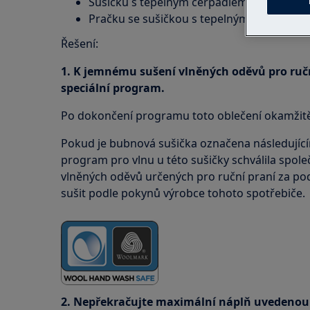
Sušičku s tepelným čerpadlem
Pračku se sušičkou s tepelným čerpadlem
Řešení:
1. K jemnému sušení vlněných oděvů pro ruč
speciální program.
Po dokončení programu toto oblečení okamžitě
Pokud je bubnová sušička označena následujíc
program pro vlnu u této sušičky schválila spo
vlněných oděvů určených pro ruční praní za po
sušit podle pokynů výrobce tohoto spotřebiče.
2. Nepřekračujte maximální náplň uvedenou 