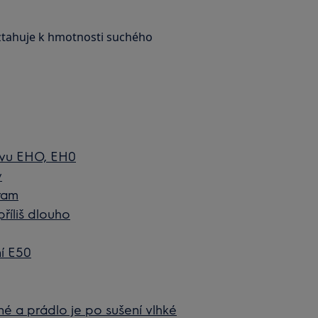
vztahuje k hmotnosti suchého
ávu EHO, EH0
y
ram
příliš dlouho
í E50
né a prádlo je po sušení vlhké