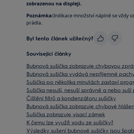
zobrazenou na displeji.
Poznámka:
Indikace množství náplně se vždy 
prádla.
Byl tento článek užitečný?
Související články
Bubnová sušička zobrazuje chybovou zpr
Bubnová sušička vydává nepříjemné pach
Sušička po několika minutách zastaví prog
Sušička nesuší, nesuší správně a nebo suší 
Čištění filtrů a kondenzátoru sušičky
Bubnová sušička zobrazuje chybové hlášen
Sušička zobrazuje visací zámek
K čemu lze využít vodu ze sušičky?
Výsledky sušení bubnové sušičky jsou špat