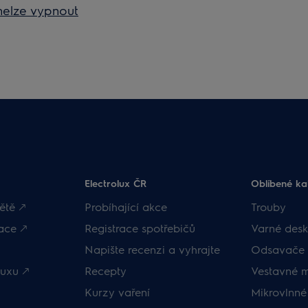
nelze vypnout
Electrolux ČR
Oblíbené ka
ětě 🡕
Probíhající akce
Trouby
ace 🡕
Registrace spotřebičů
Varné desk
Napište recenzi a vyhrajte
Odsavače 
uxu 🡕
Recepty
Vestavné 
Kurzy vaření
Mikrovlnné