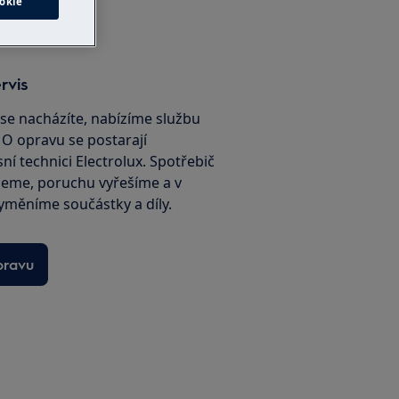
okie
rvis
é se nacházíte, nabízíme službu
. O opravu se postarají
sní technici Electrolux. Spotřebič
jeme, poruchu vyřešíme a v
yměníme součástky a díly.
pravu