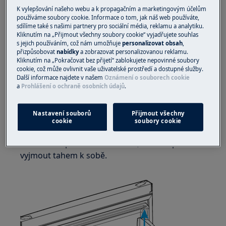
Vždy používejte ochranné rukavice a přiloženou
K vylepšování našeho webu a k propagačním a marketingovým účelům
obuv.
používáme soubory cookie. Informace o tom, jak náš web používáte,
sdílíme také s našimi partnery pro sociální média, reklamu a analytiku.
Vezměte prosím na vědomí, že neopravitelná nebo
Kliknutím na „Přijmout všechny soubory cookie“ vyjadřujete souhlas
s jejich používáním, což nám umožňuje
personalizovat obsah
,
neodborná oprava může mít bezpečnostní důsledky,
přizpůsobovat
nabídky
a zobrazovat personalizovanou reklamu.
pokud nebude provedena správně
Kliknutím na „Pokračovat bez přijetí“ zablokujete nepovinné soubory
cookie, což může ovlivnit vaše uživatelské prostředí a dostupné služby.
VÝMĚNA DVEŘÍ
Další informace najdete v našem
Oznámení o souborech cookie
a
Prohlášení o ochraně osobních údajů
.
Opatrně vytáhněte polici oběma rukama, aniž
byste polici ohýbali nebo kroutili.
Nastavení souborů
Přijmout všechny
cookie
soubory cookie
Pokud na polici nejsou žádné podrobnosti o
montáži na pravé a levé straně, můžete polici
vyjmout tahem k sobě.