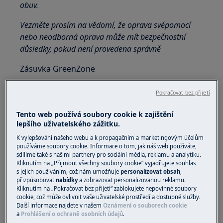
obuv.
Vezměte prosím na vědomí, že oprava svépomocí
nebo neodborná oprava může mít bezpečnostní
důsledky, pokud není provedena správně
Zásuvka GreenZone
Ve spodní části chladničky je výsuvná zásuvka.
Pokračovat bez přijetí
Skleněná police GreenZone je vybavena
Tento web používá soubory cookie k zajištění
zařízením, které reguluje její utěsnění a lze ji
lepšího uživatelského zážitku.
použít k řízení vlhkosti uvnitř zásuvky.
K vylepšování našeho webu a k propagačním a marketingovým účelům
používáme soubory cookie. Informace o tom, jak náš web používáte,
Vyjmutí zásuvky GreenZone
sdílíme také s našimi partnery pro sociální média, reklamu a analytiku.
Kliknutím na „Přijmout všechny soubory cookie“ vyjadřujete souhlas
Před vyjmutím zásuvky z chladničky se
s jejich používáním, což nám umožňuje
personalizovat obsah
,
přizpůsobovat
nabídky
a zobrazovat personalizovanou reklamu.
doporučuje vyprázdnit.
Kliknutím na „Pokračovat bez přijetí“ zablokujete nepovinné soubory
cookie, což může ovlivnit vaše uživatelské prostředí a dostupné služby.
Vyjmutí zásuvky:
Další informace najdete v našem
Oznámení o souborech cookie
a
Prohlášení o ochraně osobních údajů
.