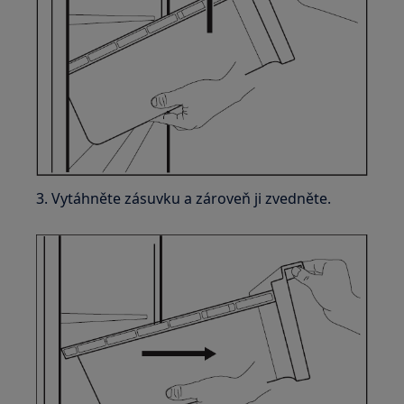
3. Vytáhněte zásuvku a zároveň ji zvedněte.