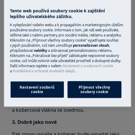
pro celý dům.
Tento web používá soubory cookie k zajištění
lepšího uživatelského zážitku.
K vylepšování našeho webu a k propagačním a marketingovým účelům
používáme soubory cookie. Informace o tom, jak náš web používáte,
sdílíme také s našimi partnery pro sociální média, reklamu a analytiku.
Kliknutím na „Přijmout všechny soubory cookie“ vyjadřujete souhlas
s jejich používáním, což nám umožňuje
personalizovat obsah
,
Oprava prohlubně po nábytku v kobercích
přizpůsobovat
nabídky
a zobrazovat personalizovanou reklamu.
Kliknutím na „Pokračovat bez přijetí“ zablokujete nepovinné soubory
1. Neočekávané prohlubně po nábytku
cookie, což může ovlivnit vaše uživatelské prostředí a dostupné služby.
Další informace najdete v našem
Oznámení o souborech cookie
Když vysáváte koberce, často najdete z nábytku
a
Prohlášení o ochraně osobních údajů
.
ošklivé prohlubně. Bez obav!
Nastavení souborů
Přijmout všechny
2. Zvedněte vlákna
cookie
soubory cookie
Jednoduše položte kostky ledu na promáčknutí
a kobercová vlákna se zvednou.
3. Dobré jako nové
Pak znovu vysajte a koberec bude vypadat jako