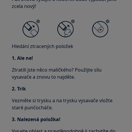
zcela nový!
Hledání ztracených položek
1. Ale ne!
Ztratili jste něco maličkého? Použijte sílu
vysavače a znovu to najděte.
2. Trik
Vezměte si trysku a na trysku vysavače vložte
staré punčocháče.
3. Nalezená položka!
Vysajte oblast a pravděpodobně ji zachytíte do