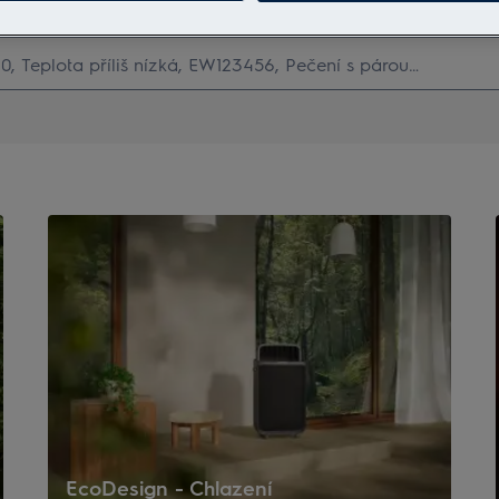
Hledejte v našich podporných článcích
EcoDesign - Chlazení