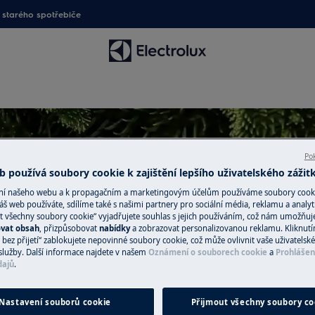
starého spotřebiče
Pok
 používá soubory cookie k zajištění lepšího uživatelského zážit
Podpora pro EcoDesign
ání našeho webu a k propagačním a marketingovým účelům používáme soubory cook
áš web používáte, sdílíme také s našimi partnery pro sociální média, reklamu a analyt
t všechny soubory cookie“ vyjadřujete souhlas s jejich používáním, což nám umožňuj
ovat obsah
, přizpůsobovat
nabídky
a zobrazovat personalizovanou reklamu. Kliknut
bez přijetí“ zablokujete nepovinné soubory cookie, což může ovlivnit vaše uživatelské
služby. Další informace najdete v našem
Oznámení o souborech cookie
a
Prohlášen
dajů
.
Nastavení souborů cookie
Přijmout všechny soubory co