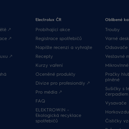
Electrolux ČR
Oblíbené ka
ětě 🡕
Probíhající akce
Trouby
ace 🡕
Registrace spotřebičů
Varné desk
Napište recenzi a vyhrajte
Odsavače 
uxu 🡕
Recepty
Vestavné 
Kurzy vaření
Mikrovlnné
áhá
Oceněné produkty
Pračky hl
plněné
Divize pro profesionály 🡕
Sušičky s 
Pro média 🡕
čerpadlem
FAQ
Vysavače
ELEKTROWIN -
Horkovzduš
Ekologická recyklace
spotřebičů
Čističky v