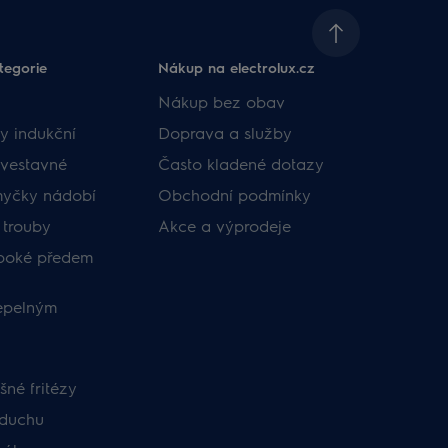
tegorie
Nákup na electrolux.cz
Nákup bez obav
y indukční
Doprava a služby
vestavné
Často kladené dotazy
myčky nádobí
Obchodní podmínky
 trouby
Akce a výprodeje
uboké předem
tepelným
né fritézy
zduchu