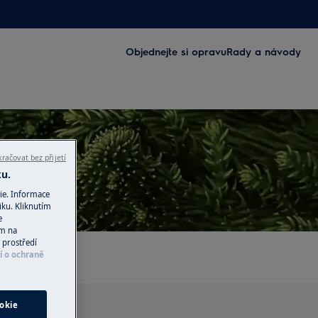
Objednejte si opravu
Rady a návody
račovat bez přijetí
ku.
ie. Informace
iku. Kliknutím
e
ím na
 prostředí
í o ochraně
okie