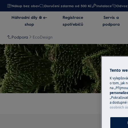
Nákup bez obav
Doručení zdarma od 500 Kč
Instalace
Odvoz 
Náhradní díly & e-
Registrace
Servis a
shop
spotřebičů
podpora
Podpora
EcoDesign
Tento web
K vylepšov
o tom, jak n
na „Přijmou
personaliz
„Pokračovat 
a dostupné 
osobních ú