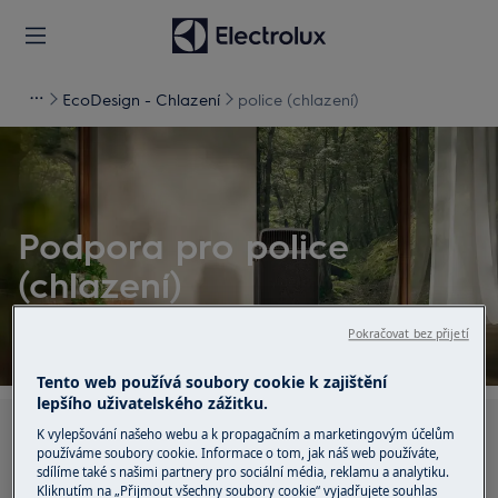
EcoDesign - Chlazení
police (chlazení)
Podpora pro police
(chlazení)
Pokračovat bez přijetí
Tento web používá soubory cookie k zajištění
lepšího uživatelského zážitku.
Hledejte v našich podporných článcích
K vylepšování našeho webu a k propagačním a marketingovým účelům
používáme soubory cookie. Informace o tom, jak náš web používáte,
sdílíme také s našimi partnery pro sociální média, reklamu a analytiku.
Kliknutím na „Přijmout všechny soubory cookie“ vyjadřujete souhlas