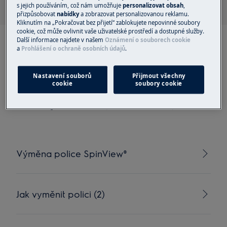
s jejich používáním, což nám umožňuje
personalizovat obsah
,
přizpůsobovat
nabídky
a zobrazovat personalizovanou reklamu.
Kliknutím na „Pokračovat bez přijetí“ zablokujete nepovinné soubory
cookie, což může ovlivnit vaše uživatelské prostředí a dostupné služby.
Další informace najdete v našem
Oznámení o souborech cookie
a
Prohlášení o ochraně osobních údajů
.
Doporučené články pro
Nastavení souborů
Přijmout všechny
cookie
soubory cookie
police (chlazení)
Výměna police SpinView®
Jak vyměnit polici (2)