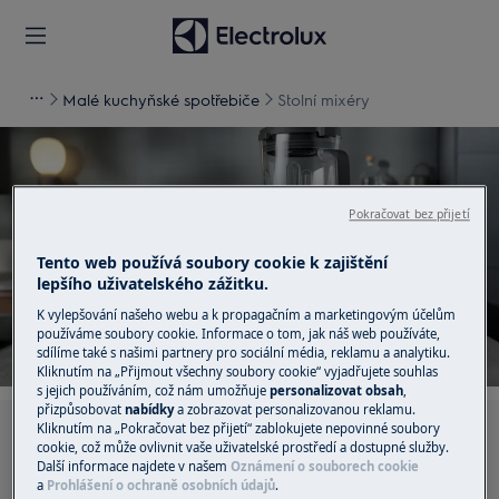
Malé kuchyňské spotřebiče
Stolní mixéry
Pokračovat bez přijetí
Podpora pro Stolní mixéry
Tento web používá soubory cookie k zajištění
lepšího uživatelského zážitku.
K vylepšování našeho webu a k propagačním a marketingovým účelům
používáme soubory cookie. Informace o tom, jak náš web používáte,
sdílíme také s našimi partnery pro sociální média, reklamu a analytiku.
Kliknutím na „Přijmout všechny soubory cookie“ vyjadřujete souhlas
s jejich používáním, což nám umožňuje
personalizovat obsah
,
přizpůsobovat
nabídky
a zobrazovat personalizovanou reklamu.
Kliknutím na „Pokračovat bez přijetí“ zablokujete nepovinné soubory
Hledejte v našich podporných článcích
cookie, což může ovlivnit vaše uživatelské prostředí a dostupné služby.
Další informace najdete v našem
Oznámení o souborech cookie
a
Prohlášení o ochraně osobních údajů
.