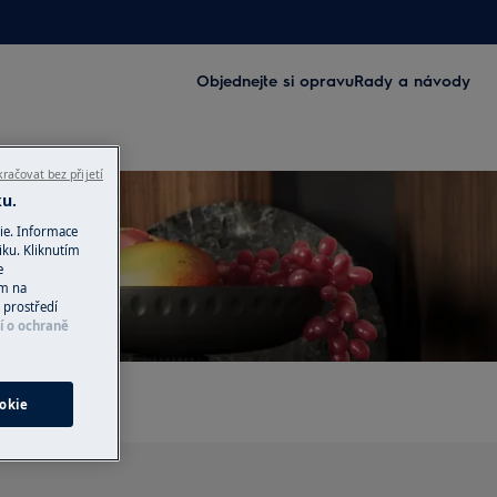
Objednejte si opravu
Rady a návody
račovat bez přijetí
ku.
ie. Informace
iku. Kliknutím
e
ím na
 prostředí
í o ochraně
okie