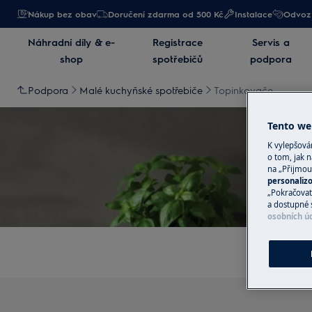
Nákup bez obav
Doručení zdarma od 500 Kč
Instalace
Odvoz 
Náhradní díly & e-
Registrace
Servis a
shop
spotřebičů
podpora
Podpora
Malé kuchyňské spotřebiče
Topinkovače
Tento web
K vylepšov
o tom, jak n
na „Přijmou
personaliz
„Pokračovat 
a dostupné 
osobních ú