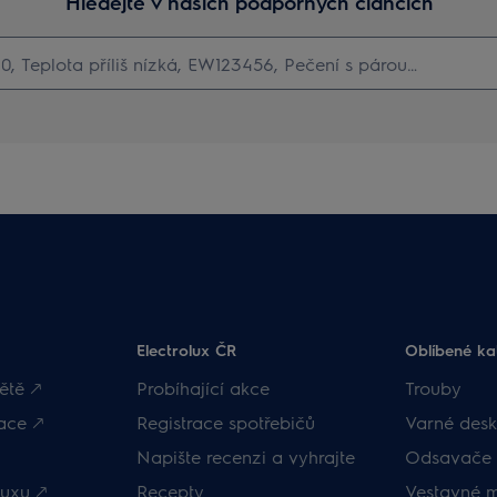
Hledejte v našich podporných článcích
Electrolux ČR
Oblíbené ka
ětě 🡕
Probíhající akce
Trouby
ace 🡕
Registrace spotřebičů
Varné desk
Napište recenzi a vyhrajte
Odsavače 
uxu 🡕
Recepty
Vestavné 