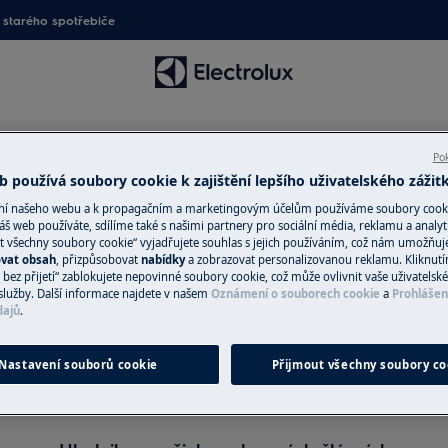
starého spotřebiče
Pok
 používá soubory cookie k zajištění lepšího uživatelského zážit
ání našeho webu a k propagačním a marketingovým účelům používáme soubory cook
áš web používáte, sdílíme také s našimi partnery pro sociální média, reklamu a analyt
t všechny soubory cookie“ vyjadřujete souhlas s jejich používáním, což nám umožňuj
ovat obsah
, přizpůsobovat
nabídky
a zobrazovat personalizovanou reklamu. Kliknut
Podpora pro Topinkovače
bez přijetí“ zablokujete nepovinné soubory cookie, což může ovlivnit vaše uživatelské
služby. Další informace najdete v našem
Oznámení o souborech cookie
a
Prohlášen
dajů
.
Nastavení souborů cookie
Přijmout všechny soubory co