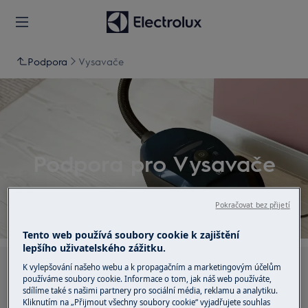
Podpora
Vysavače
Podpora pro Vysavače
Pokračovat bez přijetí
Tento web používá soubory cookie k zajištění
lepšího uživatelského zážitku.
K vylepšování našeho webu a k propagačním a marketingovým účelům
Hledejte v našich podporných článcích
používáme soubory cookie. Informace o tom, jak náš web používáte,
sdílíme také s našimi partnery pro sociální média, reklamu a analytiku.
Kliknutím na „Přijmout všechny soubory cookie“ vyjadřujete souhlas