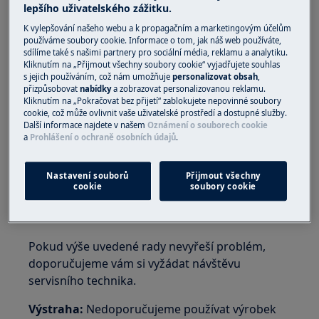
lepšího uživatelského zážitku.
úplného ochlazení spotřebiče.
K vylepšování našeho webu a k propagačním a marketingovým účelům
Platí pro:
používáme soubory cookie. Informace o tom, jak náš web používáte,
sdílíme také s našimi partnery pro sociální média, reklamu a analytiku.
vestavnou troubu
Kliknutím na „Přijmout všechny soubory cookie“ vyjadřujete souhlas
s jejich používáním, což nám umožňuje
personalizovat obsah
,
volně stojící sporák
přizpůsobovat
nabídky
a zobrazovat personalizovanou reklamu.
Kliknutím na „Pokračovat bez přijetí“ zablokujete nepovinné soubory
Řešení:
cookie, což může ovlivnit vaše uživatelské prostředí a dostupné služby.
Další informace najdete v našem
Oznámení o souborech cookie
1. Pokud trouba vychladne a chladicí
a
Prohlášení o ochraně osobních údajů
.
ventilátor stále funguje, odpojte spotřebič od
zdroje napájení.
Nastavení souborů
Přijmout všechny
cookie
soubory cookie
2. Obraťte se na autorizované servisní
středisko
Pokud výše uvedené rady nevyřeší problém,
doporučujeme vám si vyžádat návštěvu
servisního technika.
Výstraha:
Nedoporučujeme používat výrobek