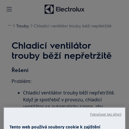
Trouby
Chladicí ventilátor trouby běží nepřetržitě
Chladicí ventilátor
trouby běží nepřetržitě
Řešení
Problém:
Chladicí ventilátor trouby běží nepřetržitě.
Když je spotřebič v provozu, chladicí
ventilátor se automaticky zapne, aby
udržoval povrch spotřebiče chladný.
Pokračovat bez přijetí
Jestliže spotřebič vypnete, bude chladicí
ventilátor pokračovat v chlazení až do
Tento web používá soubory cookie k zajištění