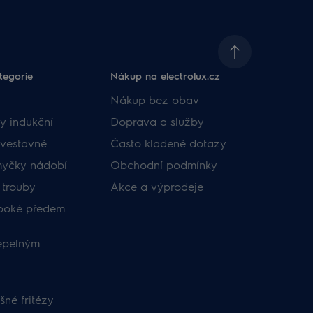
tegorie
Nákup na electrolux.cz
Nákup bez obav
y indukční
Doprava a služby
vestavné
Často kladené dotazy
myčky nádobí
Obchodní podmínky
 trouby
Akce a výprodeje
uboké předem
tepelným
né fritézy