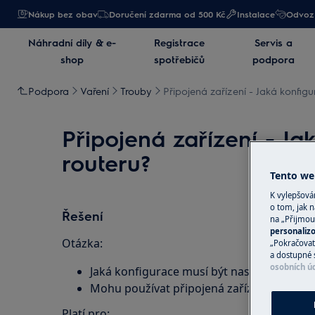
Nákup bez obav
Doručení zdarma od 500 Kč
Instalace
Odvoz 
Náhradní díly & e-
Registrace
Servis a
shop
spotřebičů
podpora
Podpora
Vaření
Trouby
Připojená zařízení - Jaká konfigu
Připojená zařízení - Ja
routeru?
Tento web
K vylepšov
o tom, jak n
Řešení
na „Přijmou
personaliz
Otázka:
„Pokračovat 
a dostupné 
osobních ú
Jaká konfigurace musí být nastavena na s
Mohu používat připojená zařízení s 5GHz sí
Platí pro: