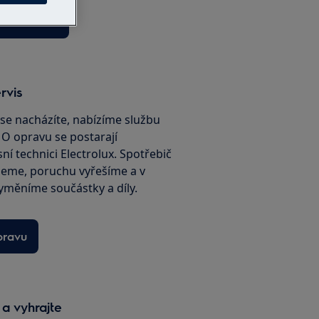
ho obchodu
rvis
é se nacházíte, nabízíme službu
. O opravu se postarají
sní technici Electrolux. Spotřebič
jeme, poruchu vyřešíme a v
yměníme součástky a díly.
pravu
 a vyhrajte