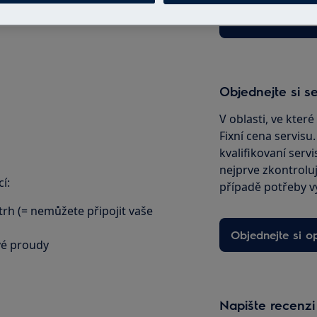
Do internetové
Objednejte si se
V oblasti, ve kter
Fixní cena servisu
kvalifikovaní servi
nejprve zkontrolu
í:
případě potřeby v
trh (= nemůžete připojit vaše
Objednejte si o
ové proudy
Napište recenzi