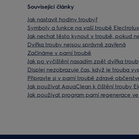
Související články
Jak nastavit hodiny trouby?
Symboly a funkce na vaší troubě Electrolu
Jak nechat těsto kynout v troubě, pokud 
Dvířka trouby nejsou správně zavřená
Začínáme v parní troubě
Jak po vyčištění nasadím zpět dvířka troub
Displej nezobrazuje čas, když je trouba v
Připravte si v parní troubě zdravé občerstv
Jak používat AquaClean k čištění trouby El
Jak používat program parní regenerace ve 