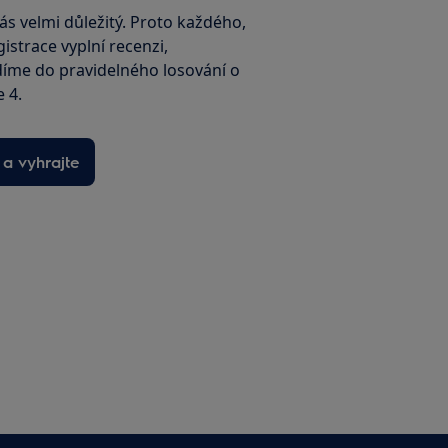
ás velmi důležitý. Proto každého,
istrace vyplní recenzi,
íme do pravidelného losování o
e 4.
 a vyhrajte