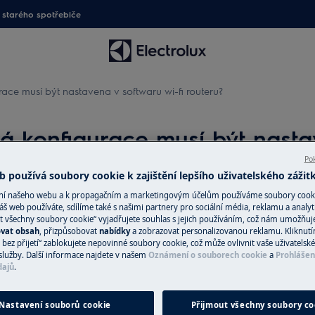
starého spotřebiče
race musí být nastavena v softwaru wi-fi routeru?
ká konfigurace musí být nasta
Pok
 používá soubory cookie k zajištění lepšího uživatelského zážit
ání našeho webu a k propagačním a marketingovým účelům používáme soubory cook
áš web používáte, sdílíme také s našimi partnery pro sociální média, reklamu a analyt
t všechny soubory cookie“ vyjadřujete souhlas s jejich používáním, což nám umožňuj
Náhradní díly a 
ovat obsah
, přizpůsobovat
nabídky
a zobrazovat personalizovanou reklamu. Kliknut
bez přijetí“ zablokujete nepovinné soubory cookie, což může ovlivnit vaše uživatelské
Vyhledejte si origi
služby. Další informace najdete v našem
Oznámení o souborech cookie
a
Prohlášen
dajů
.
oftwaru routeru?
spotřebič v našem 
tí Wi-Fi?
přímo domů.
Nastavení souborů cookie
Přijmout všechny soubory co