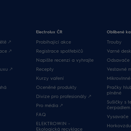
Electrolux ČR
Oblíbené ka
ětě 🡕
Probíhající akce
Trouby
ace 🡕
Registrace spotřebičů
Varné desk
Napište recenzi a vyhrajte
Odsavače 
uxu 🡕
Recepty
Vestavné 
Kurzy vaření
Mikrovlnné
áhá
Oceněné produkty
Pračky hl
plněné
Divize pro profesionály 🡕
Sušičky s 
Pro média 🡕
čerpadlem
FAQ
Vysavače
ELEKTROWIN -
Horkovzduš
Ekologická recyklace