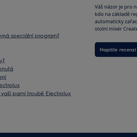
Váš názor je pro n
kdo na základě reg
automaticky zařad
x
stolní mixér Creat
nemá speciální program?
Napište recenzi
y?
ypnutá
ení
ectrolux
vaší parní troubě Electrolux