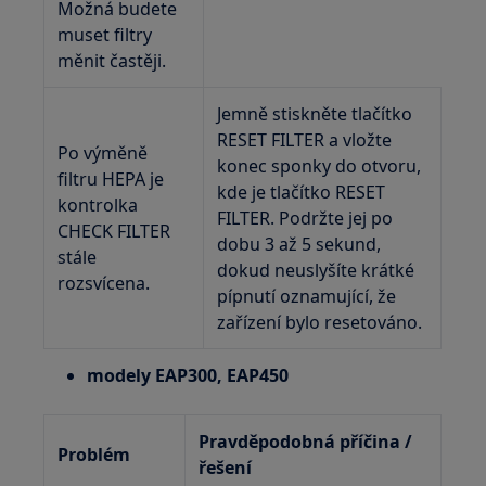
Možná budete
muset filtry
měnit častěji.
Jemně stiskněte tlačítko
RESET FILTER a vložte
Po výměně
konec sponky do otvoru,
filtru HEPA je
kde je tlačítko RESET
kontrolka
FILTER. Podržte jej po
CHECK FILTER
dobu 3 až 5 sekund,
stále
dokud neuslyšíte krátké
rozsvícena.
pípnutí oznamující, že
zařízení bylo resetováno.
modely EAP300, EAP450
Pravděpodobná příčina /
Problém
řešení