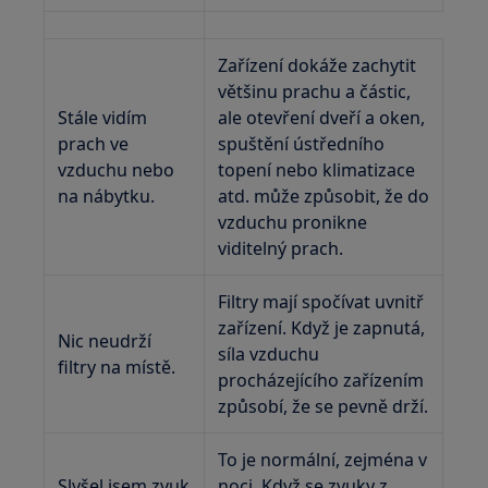
Zařízení dokáže zachytit
většinu prachu a částic,
Stále vidím
ale otevření dveří a oken,
prach ve
spuštění ústředního
vzduchu nebo
topení nebo klimatizace
na nábytku.
atd. může způsobit, že do
vzduchu pronikne
viditelný prach.
Filtry mají spočívat uvnitř
zařízení. Když je zapnutá,
Nic neudrží
síla vzduchu
filtry na místě.
procházejícího zařízením
způsobí, že se pevně drží.
To je normální, zejména v
Slyšel jsem zvuk
noci. Když se zvuky z