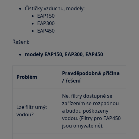
Čističky vzduchu, modely:
EAP150
EAP300
EAP450
Řešení:
modely EAP150, EAP300, EAP450
Pravděpodobná příčina
Problém
/ řešení
Ne, filtry dostupné se
zařízením se rozpadnou
Lze filtr umýt
a budou poškozeny
vodou?
vodou. (Filtry pro EAP450
jsou omyvatelné).