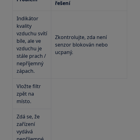
řešení
Indikátor
kvality
vzduchu svítí
Zkontrolujte, zda není
bíle, ale ve
senzor blokován nebo
vzduchu je
ucpaný.
stále prach /
nepříjemný
zápach.
Vložte filtr
zpět na
místo.
Zdá se, že
zařízení
vydává
nepříjemné