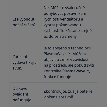
Ne. Můžete však ručně
pohybovat posuvníkem
Lze vypnout
rychlosti ventilátoru a
noční režim?
vybrat požadovanou
rychlost. To zůstane stejné
až do příští změny.
Je to spojeno s technologií
PlasmaWave ™. Může se
Zařízení
objevit a zmizí v závislosti
vydává tikající
na prostředí, ale pokud svítí
zvuk.
kontrolka PlasmaWave ™,
funkce funguje.
Dálkové
Zkontrolujte, zda je baterie
ovládání
vložena správně.
nefunguje.