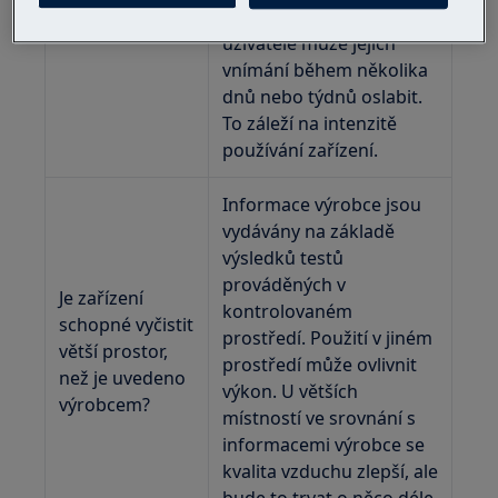
právě otevřen.
závislosti na citlivosti
uživatele může jejich
vnímání během několika
dnů nebo týdnů oslabit.
To záleží na intenzitě
používání zařízení.
Informace výrobce jsou
vydávány na základě
výsledků testů
prováděných v
Je zařízení
kontrolovaném
schopné vyčistit
prostředí. Použití v jiném
větší prostor,
prostředí může ovlivnit
než je uvedeno
výkon. U větších
výrobcem?
místností ve srovnání s
informacemi výrobce se
kvalita vzduchu zlepší, ale