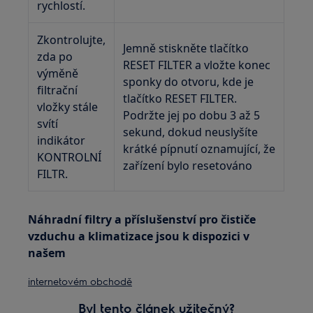
rychlostí.
Zkontrolujte,
Jemně stiskněte tlačítko
zda po
RESET FILTER a vložte konec
výměně
sponky do otvoru, kde je
filtrační
tlačítko RESET FILTER.
vložky stále
Podržte jej po dobu 3 až 5
svítí
sekund, dokud neuslyšíte
indikátor
krátké pípnutí oznamující, že
KONTROLNÍ
zařízení bylo resetováno
FILTR.
Náhradní filtry a příslušenství pro čističe
vzduchu a klimatizace jsou k dispozici v
našem
internetovém obchodě
Byl tento článek užitečný?