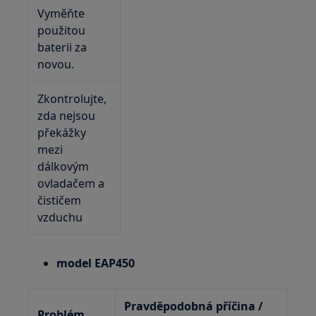
Vyměňte
použitou
baterii za
novou.
Zkontrolujte,
zda nejsou
překážky
mezi
dálkovým
ovladačem a
čističem
vzduchu
model EAP450
Pravděpodobná příčina /
Problém