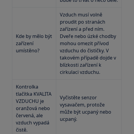
bude to trvat o něco déle.
Vzduch musí volně
proudit po stranách
zařízení a před ním.
Kde by mělo být
Dveře nebo úzké chodby
zařízení
mohou omezit přívod
umístěno?
vzduchu do čističky. V
takovém případě dojde v
blízkosti zařízení k
cirkulaci vzduchu.
Kontrolka
tlačítka KVALITA
Vyčistěte senzor
VZDUCHU je
vysavačem, protože
oranžová nebo
může být ucpaný nebo
červená, ale
ucpaný.
vzduch vypadá
čistě.