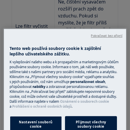
Ne, čištění vysavačem
rozšíří prach zpět do
vzduchu. Pokud si
myslíte, že je filtr příliš
Lze filtr vyčistit
znečištěný, bude možná
pomocí
nutné jej vyměnit.
Pokračovat bez přijetí
vysavače?
(Omyvatelný předfiltr pro
Tento web používá soubory cookie k zajištění
EAP450 lze vyčistit
lepšího uživatelského zážitku.
pomocí vysavače nebo
K vylepšování našeho webu a k propagačním a marketingovým účelům
měkkého kartáče).
používáme soubory cookie. Informace o tom, jak náš web používáte,
sdílíme také s našimi partnery pro sociální média, reklamu a analytiku.
Kliknutím na „Přijmout všechny soubory cookie“ vyjadřujete souhlas
Zařízení bylo pevně
s jejich používáním, což nám umožňuje
personalizovat obsah
,
zabaleno v kartonu a
přizpůsobovat
nabídky
a zobrazovat personalizovanou reklamu.
plastu. Vzhledem k
Kliknutím na „Pokračovat bez přijetí“ zablokujete nepovinné soubory
cookie, což může ovlivnit vaše uživatelské prostředí a dostupné služby.
ventilátoru, který
Další informace najdete v našem
Oznámení o souborech cookie
způsobuje pohyb
a
Prohlášení o ochraně osobních údajů
.
Zařízení vydává
vzduchu, mohou ze
zvláštní vůni, i
zařízení vycházet takové
Nastavení souborů
Přijmout všechny
když byl obal
podivné pachy. V
cookie
soubory cookie