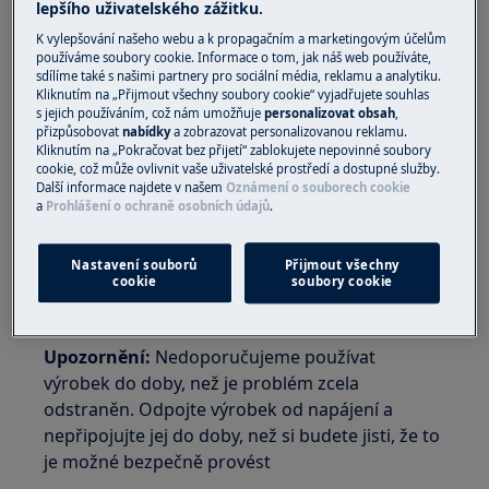
lepšího uživatelského zážitku.
Platí pro:
K vylepšování našeho webu a k propagačním a marketingovým účelům
Integrovanou myčku nádobí
používáme soubory cookie. Informace o tom, jak náš web používáte,
sdílíme také s našimi partnery pro sociální média, reklamu a analytiku.
Volně stojící myčku nádobí
Kliknutím na „Přijmout všechny soubory cookie“ vyjadřujete souhlas
s jejich používáním, což nám umožňuje
personalizovat obsah
,
Řešení:
přizpůsobovat
nabídky
a zobrazovat personalizovanou reklamu.
Kliknutím na „Pokračovat bez přijetí“ zablokujete nepovinné soubory
1. Obraťte se na autorizované servisní
cookie, což může ovlivnit vaše uživatelské prostředí a dostupné služby.
středisko.
Další informace najdete v našem
Oznámení o souborech cookie
a
Prohlášení o ochraně osobních údajů
.
Z důvodu určení přesné příčiny problému vám
doporučujeme navštěvu jednoho z našich
Nastavení souborů
Přijmout všechny
cookie
soubory cookie
autorizovaných techniků, aby spotřebič prohlédl
a problém napravil.
Upozornění:
Nedoporučujeme používat
výrobek do doby, než je problém zcela
odstraněn. Odpojte výrobek od napájení a
nepřipojujte jej do doby, než si budete jisti, že to
je možné bezpečně provést