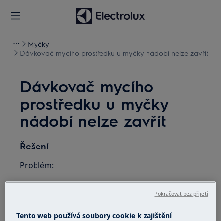
Myčky
Dávkovač mycího prostředku u myčky nádobí nelze zavřít
Dávkovač mycího
prostředku u myčky
nádobí nelze zavřít
Řešení
Problém:
Dávkovač mycího prostředku u myčky
Pokračovat bez přijetí
nádobí nelze zavřít. Tento problém musí
vyřešit technik.
Tento web používá soubory cookie k zajištění