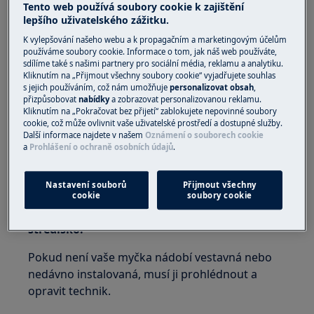
Tento web používá soubory cookie k zajištění
Integrovanou myčku nádobí
lepšího uživatelského zážitku.
Volně stojící myčku nádobí
K vylepšování našeho webu a k propagačním a marketingovým účelům
používáme soubory cookie. Informace o tom, jak náš web používáte,
Řešení:
sdílíme také s našimi partnery pro sociální média, reklamu a analytiku.
Kliknutím na „Přijmout všechny soubory cookie“ vyjadřujete souhlas
1. Kontaktujte montážního technika
s jejich používáním, což nám umožňuje
personalizovat obsah
,
přizpůsobovat
nabídky
a zobrazovat personalizovanou reklamu.
Kliknutím na „Pokračovat bez přijetí“ zablokujete nepovinné soubory
Pokud byla vaše vestavná myčka nádobí
cookie, což může ovlivnit vaše uživatelské prostředí a dostupné služby.
instalována nedávno, dveřní panel může
Další informace najdete v našem
Oznámení o souborech cookie
a
Prohlášení o ochraně osobních údajů
.
být příliš těžký.
Doporučujeme vám kontaktovat
montážního technika.
Nastavení souborů
Přijmout všechny
cookie
soubory cookie
2. Obraťte se na autorizované servisní
středisko.
Pokud není vaše myčka nádobí vestavná nebo
nedávno instalovaná, musí ji prohlédnout a
opravit technik.