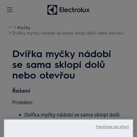
Myčky
Dvířka myčky nádobí se sama sklopí dolů nebo otevřou
Dvířka myčky nádobí
se sama sklopí dolů
nebo otevřou
Řešení
Problém:
Dvířka myčky nádobí se sama sklopí dolů
nebo otevřou
Pokračovat bez přijetí
Platí pro: