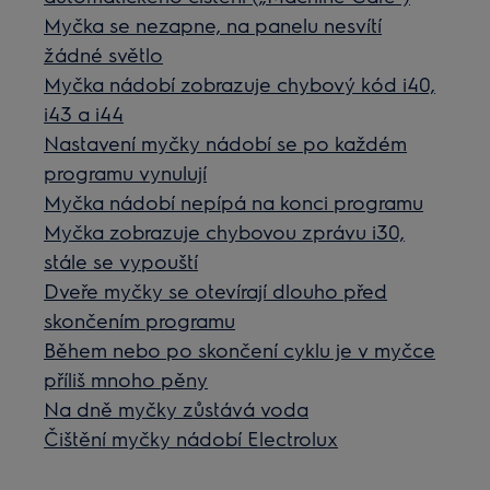
Myčka se nezapne, na panelu nesvítí
žádné světlo
Myčka nádobí zobrazuje chybový kód i40,
i43 a i44
Nastavení myčky nádobí se po každém
programu vynulují
Myčka nádobí nepípá na konci programu
Myčka zobrazuje chybovou zprávu i30,
stále se vypouští
Dveře myčky se otevírají dlouho před
skončením programu
Během nebo po skončení cyklu je v myčce
příliš mnoho pěny
Na dně myčky zůstává voda
Čištění myčky nádobí Electrolux