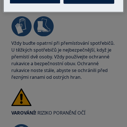
VAROVÁNÍ!
RIZIKO ZRANĚNÍ
Vždy buďte opatrní při přemísťování spotřebičů.
U těžkých spotřebičů je nejbezpečnější, když je
přemístí dvě osoby. Vždy používejte ochranné
rukavice a bezpečnostní obuv. Ochranné
rukavice noste stále, abyste se ochránili před
řeznými ranami od ostrých hran.
VAROVÁNÍ!
RIZIKO PORANĚNÍ OČÍ