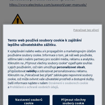
https://www.electrolux.com/support/user-manuals/
Pokračovat bez přijetí
VAROVÁNÍ!
NEBEZPEČÍ ELEKTRICKÉHO ÚRAZU
Tento web používá soubory cookie k zajištění
Před jakoukoliv opravou nebo údržbou vypněte
lepšího uživatelského zážitku.
přístroj a odpojte síťovou zástrčku ze zásuvky.
K vylepšování našeho webu a k propagačním a marketingovým účelům
používáme soubory cookie. Informace o tom, jak náš web používáte,
sdílíme také s našimi partnery pro sociální média, reklamu a analytiku.
Kliknutím na „Přijmout všechny soubory cookie“ vyjadřujete souhlas
s jejich používáním, což nám umožňuje
personalizovat obsah
,
přizpůsobovat
nabídky
a zobrazovat personalizovanou reklamu.
Kliknutím na „Pokračovat bez přijetí“ zablokujete nepovinné soubory
cookie, což může ovlivnit vaše uživatelské prostředí a dostupné služby.
Další informace najdete v našem
Oznámení o souborech cookie
a
Prohlášení o ochraně osobních údajů
.
Nastavení souborů
Přijmout všechny
cookie
soubory cookie