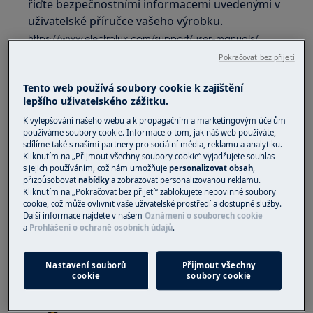
řiďte bezpečnostními informacemi uvedenými v
uživatelské příručce vašeho výrobku.
https://www.electrolux.com/support/user-manuals/
Pokračovat bez přijetí
Tento web používá soubory cookie k zajištění
lepšího uživatelského zážitku.
K vylepšování našeho webu a k propagačním a marketingovým účelům
VAROVÁNÍ!
NEBEZPEČÍ ÚRAZU ELEKTRICKÝM
používáme soubory cookie. Informace o tom, jak náš web používáte,
PROUDEM
sdílíme také s našimi partnery pro sociální média, reklamu a analytiku.
Kliknutím na „Přijmout všechny soubory cookie“ vyjadřujete souhlas
Před jakoukoliv opravou nebo údržbou vypněte
s jejich používáním, což nám umožňuje
personalizovat obsah
,
přizpůsobovat
nabídky
a zobrazovat personalizovanou reklamu.
přístroj a odpojte síťovou zástrčku ze zásuvky.
Kliknutím na „Pokračovat bez přijetí“ zablokujete nepovinné soubory
cookie, což může ovlivnit vaše uživatelské prostředí a dostupné služby.
Další informace najdete v našem
Oznámení o souborech cookie
a
Prohlášení o ochraně osobních údajů
.
Nastavení souborů
Přijmout všechny
cookie
soubory cookie