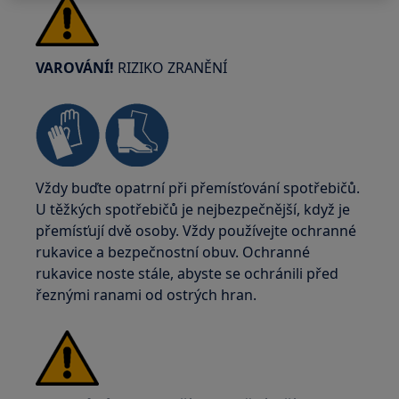
VAROVÁNÍ!
RIZIKO ZRANĚNÍ
Vždy buďte opatrní při přemísťování spotřebičů.
U těžkých spotřebičů je nejbezpečnější, když je
přemísťují dvě osoby. Vždy používejte ochranné
rukavice a bezpečnostní obuv. Ochranné
rukavice noste stále, abyste se ochránili před
řeznými ranami od ostrých hran.