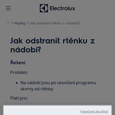
Myčky
Jak odstranit rtěnku z nádobí?
Jak odstranit rtěnku z
nádobí?
Řešení
Problém:
Na nádobí jsou po ukončení programu
skvrny od rtěnky
Platí pro:
Vestavnou myčku nádobí
Pokračovat bez přijetí
Volně stojící myčku nádobí