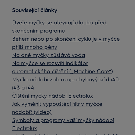
Související články
Dveře myčky se otevírají dlouho před
skončením programu
Během nebo po skončení cyklu je v myčce
příliš mnoho pěny
Na dně myčky zůstává voda
Na myčce se rozsvítí indikátor
automatického čištění („Machine Care“)
Myčka nádobí zobrazuje chybový kód i40,
i43 a i44
Čištění myčky nádobí Electrolux
Jak vyměnit vypouštěcí filtr v myčce
nádobí? (video)
Symboly a programy vaší myčky nádobí
Electrolux