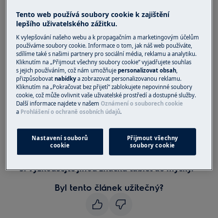
Tento web používá soubory cookie k zajištění
Řešení:
lepšího uživatelského zážitku.
1. Nastavte program, který funguje s vysokou
K vylepšování našeho webu a k propagačním a marketingovým účelům
používáme soubory cookie. Informace o tom, jak náš web používáte,
teplotou.
sdílíme také s našimi partnery pro sociální média, reklamu a analytiku.
Kliknutím na „Přijmout všechny soubory cookie“ vyjadřujete souhlas
2. Částečně očistěte nádobí předtím, než je
s jejich používáním, což nám umožňuje
personalizovat obsah
,
vložíte do myčky.
přizpůsobovat
nabídky
a zobrazovat personalizovanou reklamu.
Kliknutím na „Pokračovat bez přijetí“ zablokujete nepovinné soubory
cookie, což může ovlivnit vaše uživatelské prostředí a dostupné služby.
Výsledek bude lepší a nádobí bude čisté.
Další informace najdete v našem
Oznámení o souborech cookie
a
Prohlášení o ochraně osobních údajů
.
3. Použijte funkci „ExtraHygiene“ (je-li k
dispozici).
Nastavení souborů
Přijmout všechny
cookie
soubory cookie
4. Rozložte správně nádobí v koši.
5. Vyzkoušejte jinou značku tablet do myčky.
Byl tento článek užitečný?