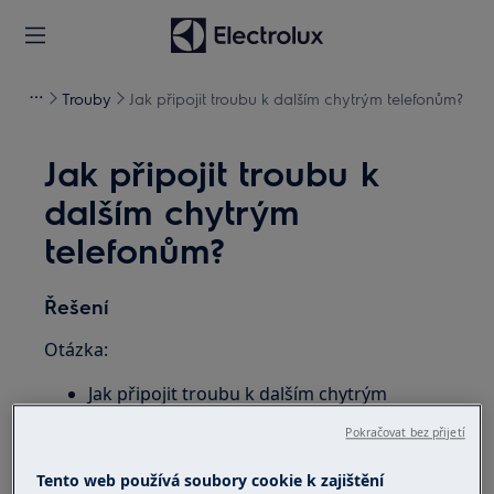
Trouby
Jak připojit troubu k dalším chytrým telefonům?
Jak připojit troubu k
dalším chytrým
telefonům?
Řešení
Otázka:
Jak připojit troubu k dalším chytrým
telefonům?
Pokračovat bez přijetí
Platí pro:
Tento web používá soubory cookie k zajištění