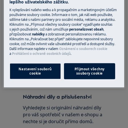
lepšího uživatelského zážitku.
Připojená trouba CombiSteam Pro Smart
K vylepšování našeho webu a k propagačním a marketingovým účelům
Řešení:
používáme soubory cookie. Informace o tom, jak náš web používáte,
sdílíme také s našimi partnery pro sociální média, reklamu a analytiku.
1. Nainstalujte aplikaci
My Electrolux / My AEG
Kliknutím na „Přijmout všechny soubory cookie“ vyjadřujete souhlas
s jejich používáním, což nám umožňuje
personalizovat obsah
,
App
do jiného smartphonu nebo tabletu.
přizpůsobovat
nabídky
a zobrazovat personalizovanou reklamu.
Kliknutím na „Pokračovat bez přijetí“ zablokujete nepovinné soubory
2. Přihlaste se k aplikaci pomocí stejných
cookie, což může ovlivnit vaše uživatelské prostředí a dostupné služby.
přihlašovacích údajů, jaké jste použili v prvním
Další informace najdete v našem
Oznámení o souborech cookie
a
Prohlášení o ochraně osobních údajů
.
smartphonu.
Byl tento článek užitečný?
Nastavení souborů
Přijmout všechny
cookie
soubory cookie
Náhradní díly a příslušenství
Vyhledejte si originální náhradní díly
pro váš spotřebič v našem e-shopu a
nechte si je doručit přímo domů.