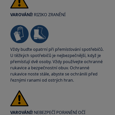
VAROVÁNÍ!
RIZIKO ZRANĚNÍ
Vždy buďte opatrní při přemísťování spotřebičů.
U těžkých spotřebičů je nejbezpečnější, když je
přemísťují dvě osoby. Vždy používejte ochranné
rukavice a bezpečnostní obuv. Ochranné
rukavice noste stále, abyste se ochránili před
řeznými ranami od ostrých hran.
VAROVÁNÍ!
NEBEZPEČÍ PORANĚNÍ OČÍ