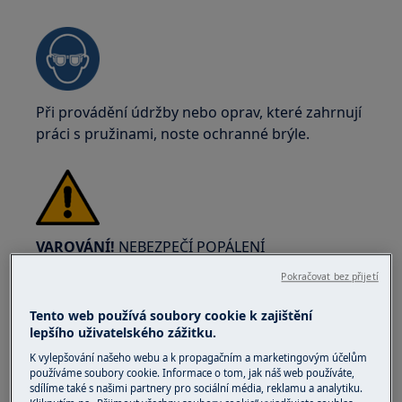
Při provádění údržby nebo oprav, které zahrnují
práci s pružinami, noste ochranné brýle.
VAROVÁNÍ!
NEBEZPEČÍ POPÁLENÍ
Pokračovat bez přijetí
Před jakoukoliv opravou nebo údržbou se
ujistěte, že přístroj není horký.
Tento web používá soubory cookie k zajištění
lepšího uživatelského zážitku.
K vylepšování našeho webu a k propagačním a marketingovým účelům
používáme soubory cookie. Informace o tom, jak náš web používáte,
sdílíme také s našimi partnery pro sociální média, reklamu a analytiku.