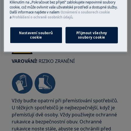
Kliknutím na „Pokračovat bez přijetí“ zablokujete nepovinné soubory
cookie, což může ovlivnit vaše uživatelské prostředí a dostupné služby.
Další informace najdete v našem
Oznámení o souborech cookie
a
Prohlášení o ochraně osobních údajů
.
Nastavení souborů
Přijmout všechny
cookie
soubory cookie
VAROVÁNÍ!
RIZIKO ZRANĚNÍ
Vždy buďte opatrní při přemísťování spotřebičů.
U těžkých spotřebičů je nejbezpečnější, když je
přemísťují dvě osoby. Vždy používejte ochranné
rukavice a bezpečnostní obuv. Ochranné
rukavice noste stále, abyste se ochránili před