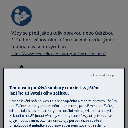
Vždy se před jakoukoliv opravou nebo údržbou
řiďte bezpečnostními informacemi uvedenými v
manuálu vašeho výrobku.
https://www.electrolux.com/support/user-manuals/
Pokračovat bez přijetí
Tento web používá soubory cookie k zajištění
VAROVÁNÍ!
NEBEZPEČÍ ÚRAZU ELEKTRICKÝM
lepšího uživatelského zážitku.
PROUDEM
K vylepšování našeho webu a k propagačním a marketingovým účelům
používáme soubory cookie. Informace o tom, jak náš web používáte,
Před jakoukoliv opravou nebo údržbou vypněte
sdílíme také s našimi partnery pro sociální média, reklamu a analytiku.
přístroj a odpojte síťovou zástrčku ze zásuvky.
Kliknutím na „Přijmout všechny soubory cookie“ vyjadřujete souhlas
s jejich používáním, což nám umožňuje
personalizovat obsah
,
přizpůsobovat
nabídky
a zobrazovat personalizovanou reklamu.