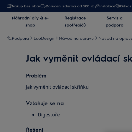
Nákup bez obav
Doručení zdarma od 500 Kč
Instalace
Odvoz 
Náhradní díly & e-
Registrace
Servis a
shop
spotřebičů
podpora
Podpora
EcoDesign
Návod na opravu
Návod na opravu
Jak vyměnit ovládací sk
Problém
Jak vyměnit ovládací skříňku
Vztahuje se na
Digestoře
Řešení