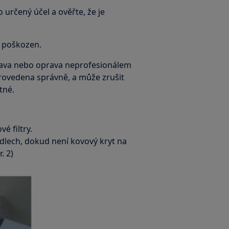
 určený účel a ověřte, že je
e poškozen.
ava nebo oprava neprofesionálem
rovedena správně, a může zrušit
tné.
é filtry.
lech, dokud není kovový kryt na
. 2)