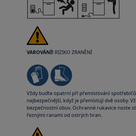
VAROVÁNÍ!
RIZIKO ZRANĚNÍ
Vždy buďte opatrní při přemísťování spotřebičů
nejbezpečnější, když je přemísťují dvě osoby. V
bezpečnostní obuv. Ochranné rukavice noste stá
řeznými ranami od ostrých hran.