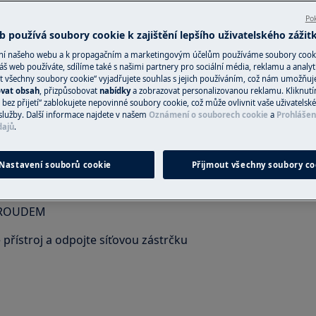
Pok
 používá soubory cookie k zajištění lepšího uživatelského zážit
ání našeho webu a k propagačním a marketingovým účelům používáme soubory cook
Návody k použit
áš web používáte, sdílíme také s našimi partnery pro sociální média, reklamu a analyt
t všechny soubory cookie“ vyjadřujete souhlas s jejich používáním, což nám umožňuj
 řiďte bezpečnostními informacemi
ovat obsah
, přizpůsobovat
nabídky
a zobrazovat personalizovanou reklamu. Kliknut
Řešte problémy a 
bez přijetí“ zablokujete nepovinné soubory cookie, což může ovlivnit vaše uživatelské
ku.
dokumentaci k va
služby. Další informace najdete v našem
Oznámení o souborech cookie
a
Prohlášen
dajů
.
Návody k použit
Nastavení souborů cookie
Přijmout všechny soubory co
PROUDEM
řístroj a odpojte síťovou zástrčku