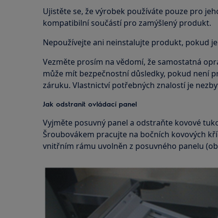
Ujistěte se, že výrobek používáte pouze pro jeho
kompatibilní součástí pro zamýšlený produkt.
Nepoužívejte ani neinstalujte produkt, pokud j
Vezměte prosím na vědomí, že samostatná opr
může mít bezpečnostní důsledky, pokud není p
záruku. Vlastnictví potřebných znalostí je nezby
Jak odstranit ovládací panel
Vyjměte posuvný panel a odstraňte kovové tukov
Šroubovákem pracujte na bočních kovových kříd
vnitřním rámu uvolněn z posuvného panelu (obr