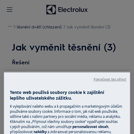
těsnění dvěří (chlazení)
Jak vyměnit těsnění (3)
Jak vyměnit těsnění (3)
Řešení
Před jakoukoli údržbou vypněte spotřebič a
Pokračovat bez přijetí
vytáhněte zástrčku ze
zásuvky.
Tento web používá soubory cookie k zajištění
Při přemisťování spotřebičů buďte vždy opatrní, u
lepšího uživatelského zážitku.
těžkých spotřebičů je nutné jej přemisťovat dvěma
osobami.
K vylepšování našeho webu a k propagačním a marketingovým účelům
používáme soubory cookie. Informace o tom, jak náš web používáte,
sdílíme také s našimi partnery pro sociální média, reklamu a analytiku.
Vždy používejte ochranné rukavice a přiloženou
Kliknutím na „Přijmout všechny soubory cookie“ vyjadřujete souhlas
obuv.
s jejich používáním, což nám umožňuje
personalizovat obsah
,
přizpůsobovat
nabídky
a zobrazovat personalizovanou reklamu.