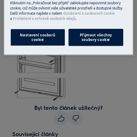
Kliknutím na „Pokračovat bez přijetí“ zablokujete nepovinné soubory
Vezměte prosím na vědomí, že neopravitelná nebo
cookie, což může ovlivnit vaše uživatelské prostředí a dostupné služby.
neodborná oprava může mít bezpečnostní důsledky,
Další informace najdete v našem
Oznámení o souborech cookie
pokud nebude provedena správně
a
Prohlášení o ochraně osobních údajů
.
JAK VYMĚNIT TĚSNĚNÍ
Nastavení souborů
Přijmout všechny
cookie
soubory cookie
Byl tento článek užitečný?
Související články