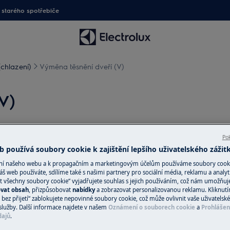
starého spotřebiče
(chlazení)
Výměna těsnění dveří (V)
V)
Pok
 používá soubory cookie k zajištění lepšího uživatelského zážit
te zástrčku ze
zásuvky.
ání našeho webu a k propagačním a marketingovým účelům používáme soubory cook
áš web používáte, sdílíme také s našimi partnery pro sociální média, reklamu a analyt
žkých spotřebičů je nutné jej
t všechny soubory cookie“ vyjadřujete souhlas s jejich používáním, což nám umožňuj
ovat obsah
, přizpůsobovat
nabídky
a zobrazovat personalizovanou reklamu. Kliknut
bez přijetí“ zablokujete nepovinné soubory cookie, což může ovlivnit vaše uživatelské
služby. Další informace najdete v našem
Oznámení o souborech cookie
a
Prohlášen
v.
dajů
.