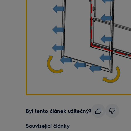
Byl tento článek užitečný?
Související články