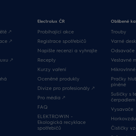
Electrolux ČR
Oblíbené ka
ětě 🡕
Probíhající akce
Trouby
ace 🡕
Registrace spotřebičů
Varné desk
Napište recenzi a vyhrajte
Odsavače 
uxu 🡕
Recepty
Vestavné 
Kurzy vaření
Mikrovlnné
áhá
Oceněné produkty
Pračky hl
plněné
Divize pro profesionály 🡕
Sušičky s 
Pro média 🡕
čerpadlem
FAQ
Vysavače
ELEKTROWIN -
Horkovzduš
Ekologická recyklace
spotřebičů
Čističky v