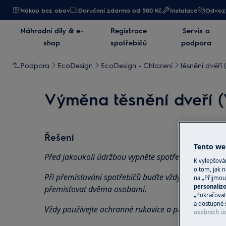
Nákup bez obav
Doručení zdarma od 500 Kč
Instalace
Odvoz 
Náhradní díly & e-
Registrace
Servis a
shop
spotřebičů
podpora
Podpora
EcoDesign
EcoDesign - Chlazení
těsnění dvěří 
Výměna těsnění dveří (
Řešení
Tento web
Před jakoukoli údržbou vypněte spotřebič a vytáhně
K vylepšov
o tom, jak n
Při přemisťování spotřebičů buďte vždy opatrní, u tě
na „Přijmou
personaliz
přemisťovat dvěma osobami.
„Pokračovat 
a dostupné 
Vždy používejte ochranné rukavice a přiloženou obu
osobních ú