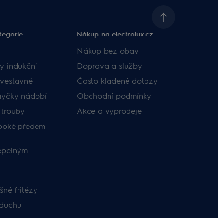
tegorie
Nákup na electrolux.cz
Nákup bez obav
y indukční
Doprava a služby
vestavné
Často kladené dotazy
myčky nádobí
Obchodní podmínky
 trouby
Akce a výprodeje
uboké předem
tepelným
né fritézy
zduchu