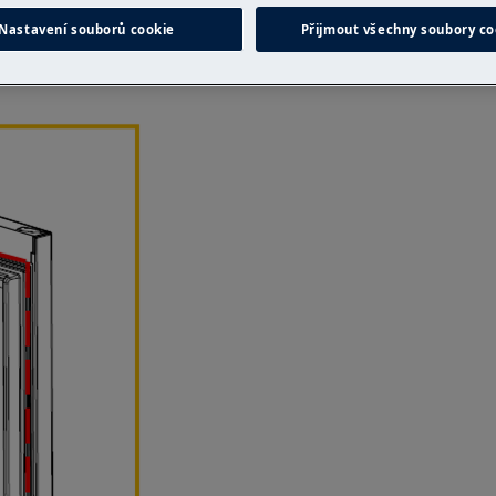
 neodborná oprava může mít
Nastavení souborů cookie
Přijmout všechny soubory co
právně