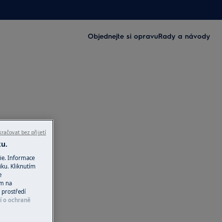
Objednejte si opravu
Rady a návody
račovat bez přijetí
ku.
ie. Informace
iku. Kliknutím
e
ím na
 prostředí
í o ochraně