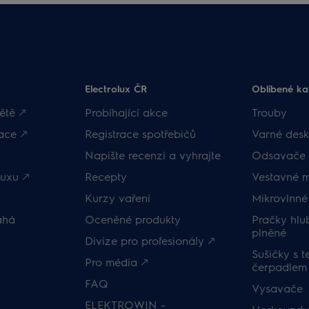
Electrolux ČR
Oblíbené ka
ětě 🡕
Probíhající akce
Trouby
ace 🡕
Registrace spotřebičů
Varné desk
Napište recenzi a vyhrajte
Odsavače 
uxu 🡕
Recepty
Vestavné 
Kurzy vaření
Mikrovlnné
áhá
Oceněné produkty
Pračky hl
plněné
Divize pro profesionály 🡕
Sušičky s 
Pro média 🡕
čerpadlem
FAQ
Vysavače
ELEKTROWIN -