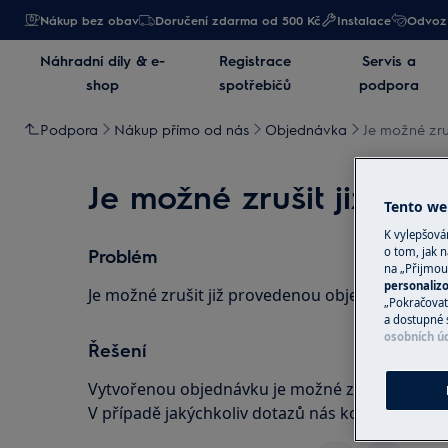
Nákup bez obav
Doručení zdarma od 500 Kč
Instalace
Odvoz 
Náhradní díly & e-
Registrace
Servis a
shop
spotřebičů
podpora
Podpora
Nákup přímo od nás
Objednávka
Je možné zru
Je možné zrušit již vy
Tento web
K vylepšov
Problém
o tom, jak n
na „Přijmou
personaliz
Je možné zrušit již provedenou objednávku?
„Pokračovat 
a dostupné 
osobních ú
Řešení
Vytvořenou objednávku je možné zrušit do té d
V případě jakýchkoliv dotazů nás kontaktujte tel