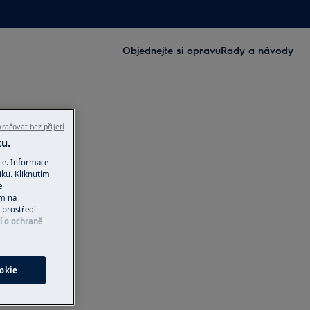
Objednejte si opravu
Rady a návody
račovat bez přijetí
ku.
ie. Informace
iku. Kliknutím
e
ím na
 prostředí
í o ochraně
okie