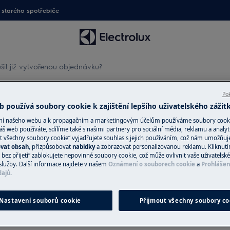
starého spotřebiče
šit již vytvořenou objednávku?
tvořenou objednávku?
Pok
 používá soubory cookie k zajištění lepšího uživatelského zážit
ání našeho webu a k propagačním a marketingovým účelům používáme soubory cook
áš web používáte, sdílíme také s našimi partnery pro sociální média, reklamu a analyt
t všechny soubory cookie“ vyjadřujete souhlas s jejich používáním, což nám umožňuj
ovat obsah
, přizpůsobovat
nabídky
a zobrazovat personalizovanou reklamu. Kliknut
bez přijetí“ zablokujete nepovinné soubory cookie, což může ovlivnit vaše uživatelské
služby. Další informace najdete v našem
Oznámení o souborech cookie
a
Prohlášen
dajů
.
oby, než je vyexpedována ze skladu.
Nastavení souborů cookie
Přijmout všechny soubory co
efonicky na tel. čísle 261 302 611.