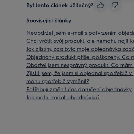
Byl tento článek užitečný?
Související články
Neobdržel jsem e-mail s potvrzením objed
Chci vrátit svůj produkt, ale nemohu najít
Jak zjistím, zda byla moje objednávka za
Objednaný produkt přišel poškozený. Co 
Obdržel jsem nesprávný produkt. Co mám 
Zjistil jsem, že jsem si objednal spotřebič v
mohu spotřebič vyměnit?
Potřebuji změnit čas doručení objednávky
Jak mohu zadat objednávku?