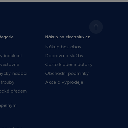
tegorie
Nákup na electrolux.cz
Nákup bez obav
y indukční
Doprava a služby
vestavné
Často kladené dotazy
myčky nádobí
Obchodní podmínky
 trouby
Akce a výprodeje
uboké předem
tepelným