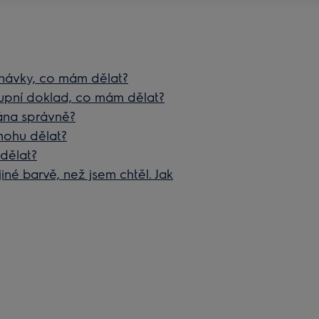
návky, co mám dělat?
 kupní doklad, co mám dělat?
dána správně?
mohu dělat?
dělat?
 jiné barvě, než jsem chtěl. Jak