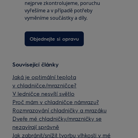
nejprve zkontrolujeme, poruchu
vyřešíme a v případě potřeby
vyměníme součástky a díly.
Objednejte si opravu
Související články
Jaká je optimální teplota
v chladničce/mrazničce?
V ledničce nesvítí světlo
Proč mám v chladničce námrazu?
Rozmrazování chladničky a mrazáku
Dveře mé chladničky/mrazničky se
nezavírají správně
Jak zabránit/snížit tvorbu vlhkosti v mé