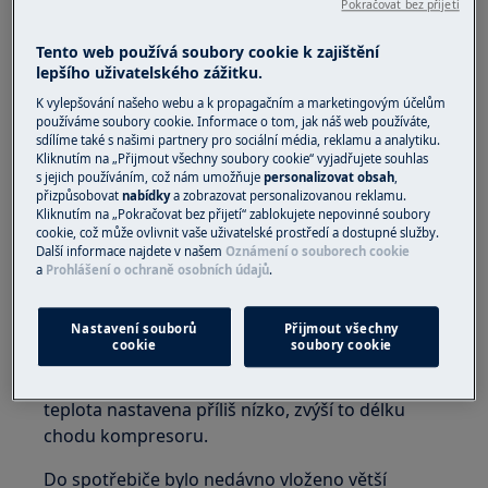
Pokračovat bez přijetí
To je normální jev. Kompresor může pracovat až
cca 45 minut v hodině a v případě spotřebičů s
Tento web používá soubory cookie k zajištění
elektronicky řízeným kompresorem i bez
lepšího uživatelského zážitku.
přestávky pouze s intenzitou měnící se podle
K vylepšování našeho webu a k propagačním a marketingovým účelům
používáme soubory cookie. Informace o tom, jak náš web používáte,
potřeby.
sdílíme také s našimi partnery pro sociální média, reklamu a analytiku.
Kliknutím na „Přijmout všechny soubory cookie“ vyjadřujete souhlas
Pokud je teplota v chladničce nebo
s jejich používáním, což nám umožňuje
personalizovat obsah
,
mrazničce normální, nejsou zde důvody k
přizpůsobovat
nabídky
a zobrazovat personalizovanou reklamu.
Kliknutím na „Pokračovat bez přijetí“ zablokujete nepovinné soubory
obavám.
cookie, což může ovlivnit vaše uživatelské prostředí a dostupné služby.
Další informace najdete v našem
Oznámení o souborech cookie
Mohou existovat také jiné příčiny delšího chodu
a
Prohlášení o ochraně osobních údajů
.
kompresoru:
Teplota je nastavena nesprávně
Nastavení souborů
Přijmout všechny
cookie
soubory cookie
Normální provozní teplota je 4 - 5 °C u
chladniček a max. -18 °C u mrazniček. Pokud je
teplota nastavena příliš nízko, zvýší to délku
chodu kompresoru.
Do spotřebiče bylo nedávno vloženo větší