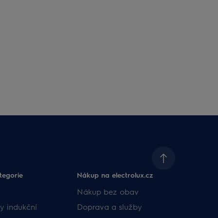
tegorie
Nákup na electrolux.cz
Nákup bez obav
y indukční
Doprava a služby