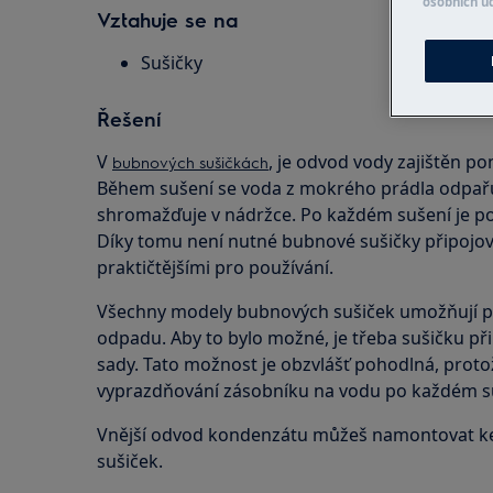
osobních ú
Vztahuje se na
Sušičky
Řešení
V
, je odvod vody zajištěn p
bubnových sušičkách
Během sušení se voda z mokrého prádla odpařuj
shromažďuje v nádržce. Po každém sušení je p
Díky tomu není nutné bubnové sušičky připojova
praktičtějšími pro používání.
Všechny modely bubnových sušiček umožňují 
odpadu. Aby to bylo možné, je třeba sušičku při
sady. Tato možnost je obzvlášť pohodlná, prot
vyprazdňování zásobníku na vodu po každém su
Vnější odvod kondenzátu můžeš namontovat ke k
sušiček.