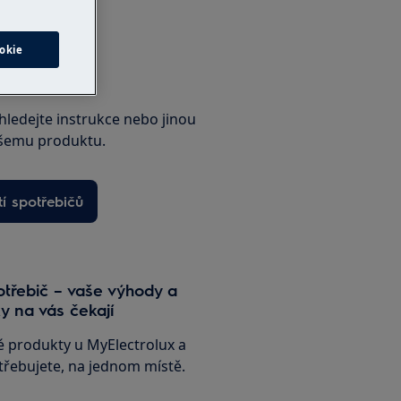
okie
í spotřebičů
hledejte instrukce nebo jinou
šemu produktu.
í spotřebičů
otřebič – vaše výhody a
y na vás čekají
vé produkty u MyElectrolux a
třebujete, na jednom místě.