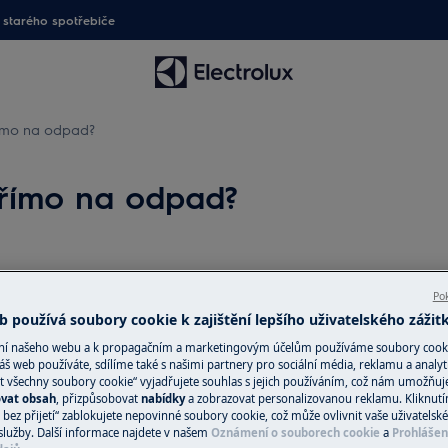
starého spotřebiče
římo na odpad?
přímo na odpad?
Náhradní díly a 
Pok
do odpadu?
 používá soubory cookie k zajištění lepšího uživatelského zážit
Vyhledejte si origi
ání našeho webu a k propagačním a marketingovým účelům používáme soubory cook
spotřebič v našem 
t?
áš web používáte, sdílíme také s našimi partnery pro sociální média, reklamu a analyt
přímo domů.
t všechny soubory cookie“ vyjadřujete souhlas s jejich používáním, což nám umožňuj
átu ze sušičky?
ovat obsah
, přizpůsobovat
nabídky
a zobrazovat personalizovanou reklamu. Kliknut
bez přijetí“ zablokujete nepovinné soubory cookie, což může ovlivnit vaše uživatelské
služby. Další informace najdete v našem
Oznámení o souborech cookie
a
Prohlášen
Do internetové