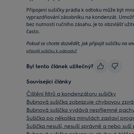
Připojení sušičky prádla k odtoku může být mn
vyprazdňování zásobníku na kondenzát. Umožň
bez nutnosti ručního zásahu. Je to obzvlášť uži
často.
Pokud se chcete dozvědět, jak připojit sušičku na vn
připojit sušičku k odpadu?
Byl tento článek užitečný?
Související články
Čištění filtrů a kondenzátoru sušičky
Bubnová sušička zobrazuje chybovou zpr
Bubnová sušička vydává nepříjemné pach
Sušička po několika minutách zastaví prog
Sušička nesuší, nesuší správně a nebo suší 
Bubnová sušička zobrazuje chybové hlášen