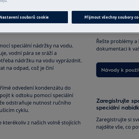
dajů
.
Nastavení souborů cookie
Přijmout všechny soubory co
Návody k použit
Řešte problémy a 
omocí speciální nádržky na vodu.
dokumentaci k va
e, vodní pára se sráží a
otřeba nádržku na vodu vyprázdnit.
t na odpad, což je činí
Návody k použit
přímé odvedení kondenzátu do
pojit k odtoku pomocí speciální
Zaregistrujte sp
ože odstraňuje nutnost ručního
speciální nabídk
šicím cyklu.
Zaregistrujte si s
terékoliv z našich volně stojících
najděte vše, co po