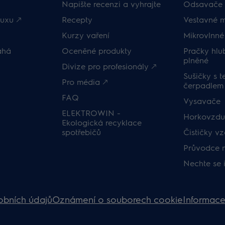
Napište recenzi a vyhrajte
Odsavače 
uxu 🡕
Recepty
Vestavné 
Kurzy vaření
Mikrovlnné
áhá
Oceněné produkty
Pračky hl
plněné
Divize pro profesionály 🡕
Sušičky s 
Pro média 🡕
čerpadlem
FAQ
Vysavače
ELEKTROWIN -
Horkovzduš
Ekologická recyklace
spotřebičů
Čističky v
Průvodce 
Nechte se 
obních údajů
Oznámení o souborech cookie
Informace