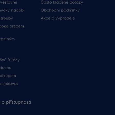
vestavné
Často kladené dotazy
myčky nádobí
Obchodní podmínky
 trouby
Akce a výprodeje
uboké předem
tepelným
né fritézy
zduchu
nákupem
inspirovat
 o přístupnosti