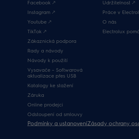
Facebook 🡕
Udržitelnost 🡕
Instagram 🡕
Práce v Electrol
Youtube 🡕
O nás
TikTok 🡕
Electrolux pom
Zákaznická podpora
Rady a návody
Návody k použití
Vysavače – Softwarová
aktualizace přes USB
Katalogy ke stažení
Záruka
Online prodejci
Odstoupení od smlouvy
Podmínky a ustanovení
Zásady ochrany os