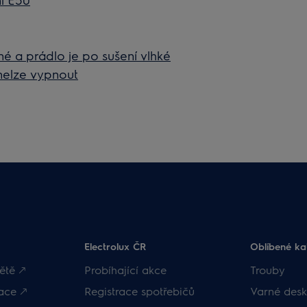
né a prádlo je po sušení vlhké
nelze vypnout
Electrolux ČR
Oblíbené ka
ětě 🡕
Probíhající akce
Trouby
ace 🡕
Registrace spotřebičů
Varné desk