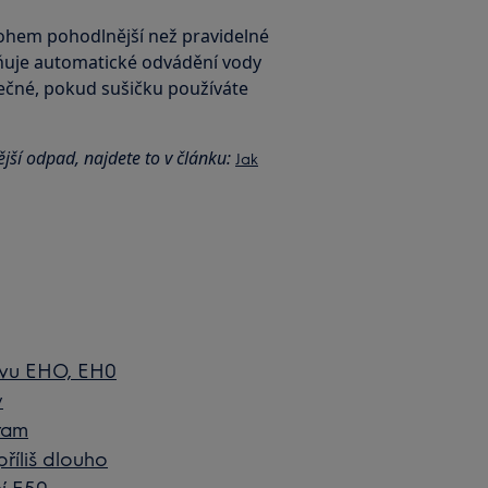
ohem pohodlnější než pravidelné
uje automatické odvádění vody
tečné, pokud sušičku používáte
ější odpad, najdete to v článku:
Jak
ávu EHO, EH0
y
ram
příliš dlouho
í E50