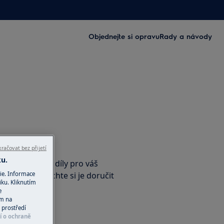
Objednejte si opravu
Rady a návody
příslušenství
račovat bez přijetí
ku.
nální náhradní díly pro váš
ie. Informace
e-shopu a nechte si je doručit
iku. Kliknutím
e
ím na
 prostředí
í o ochraně
ho obchodu