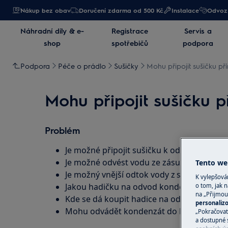
Nákup bez obav
Doručení zdarma od 500 Kč
Instalace
Odvoz 
Náhradní díly & e-
Registrace
Servis a
shop
spotřebičů
podpora
Podpora
Péče o prádlo
Sušičky
Mohu připojit sušičku p
Mohu připojit sušičku 
Problém
Je možné připojit sušičku k odtoku?
Je možné odvést vodu ze zásuvky přímo 
Tento web
Je možný vnější odtok vody z sušičky?
K vylepšov
Jakou hadičku na odvod kondenzátu koupi
o tom, jak n
na „Přijmou
Kde se dá koupit hadice na odvod kondenz
personaliz
Mohu odvádět kondenzát do kanalizace?
„Pokračovat 
a dostupné 